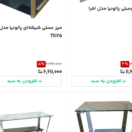
مبلی پالونیا مدل افرا
میز عسلی شیشه‌ای پالونیا مدل
TS125
5
%
6,990,000
4
%
1
6,611,000
11,
افزودن به سبد
افزودن به سبد