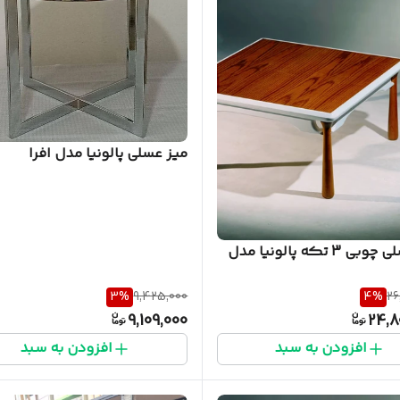
میز عسلی پالونیا مدل افرا
میز عسلی چوبی 3 تکه پالونیا مدل
3
%
9,425,000
4
%
26
9,109,000
24,8
افزودن به سبد
افزودن به سبد