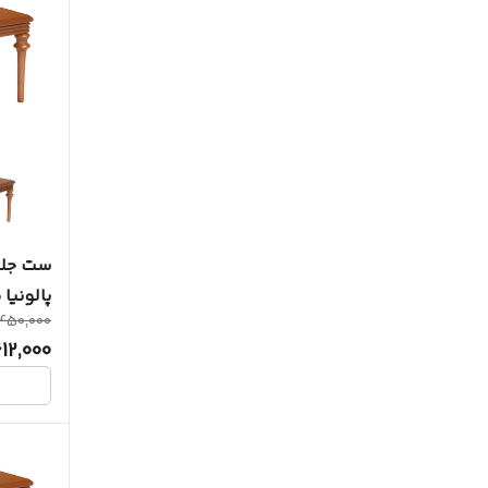
پالونیا
450,000
12,000