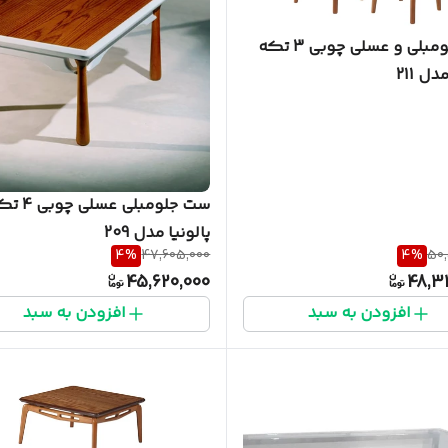
ست جلومبلی و عسلی چوبی 3 تکه
دل 211
ست جلومبلی عسلی چ
پالونیا مدل 209
4
%
47,605,000
4
%
50,
45,620,000
48,3
افزودن به سبد
افزودن به سبد