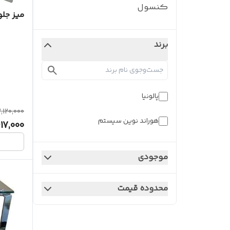
کنسول
میز جلو
برند
پالونیا
2,120,000
هوراند نوین سیستم
617,000
موجودی
محدوده قیمت