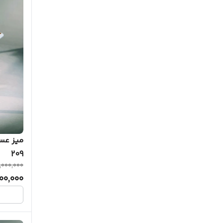
209
,000,000
00,000