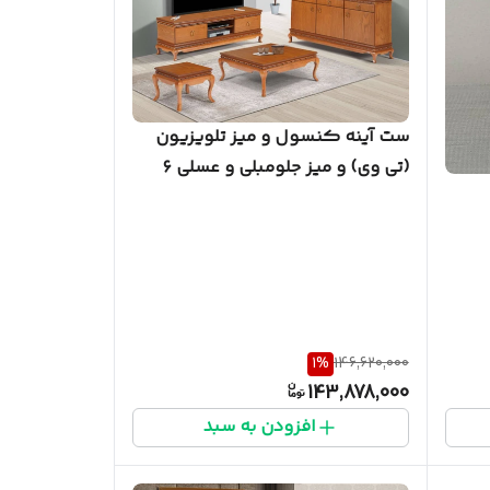
ست آینه کنسول و میز تلویزیون
(تی وی) و میز جلومبلی و عسلی ۶
تکه پالونیا مدل ۲۰۵
1
%
146,620,000
143,878,000
افزودن به سبد