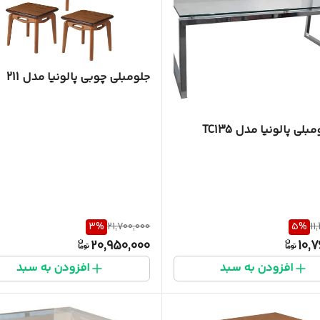
جلومبلی چوبی پالونیا مدل 211
لی پالونیا مدل TC135
3
%
21,700,000
5
%
11
20,950,000
10,
افزودن به سبد
افزودن به سبد