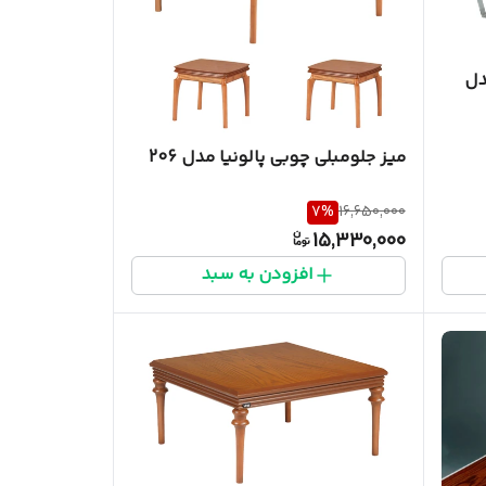
دل
میز جلومبلی چوبی پالونیا مدل 206
7
%
16,650,000
15,330,000
افزودن به سبد