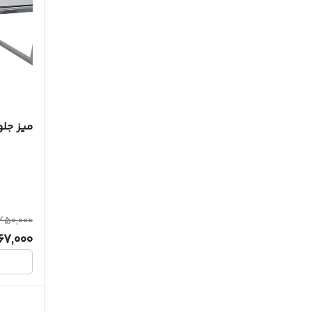
میز جلومب
,450,000
767,000