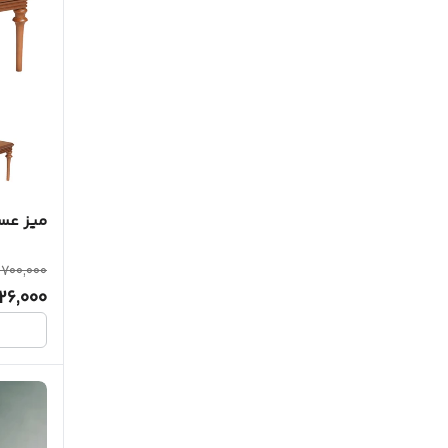
میز عسل
,700,000
126,000