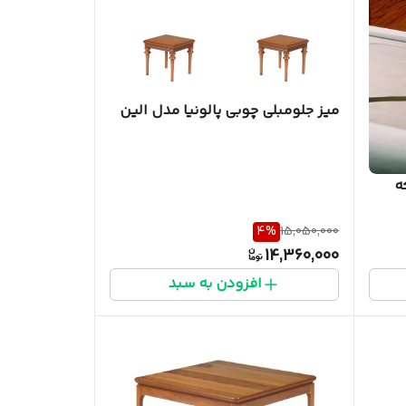
میز جلومبلی چوبی پالونیا مدل الین
وبی 4 تکه
4
%
15,050,000
14,360,000
افزودن به سبد