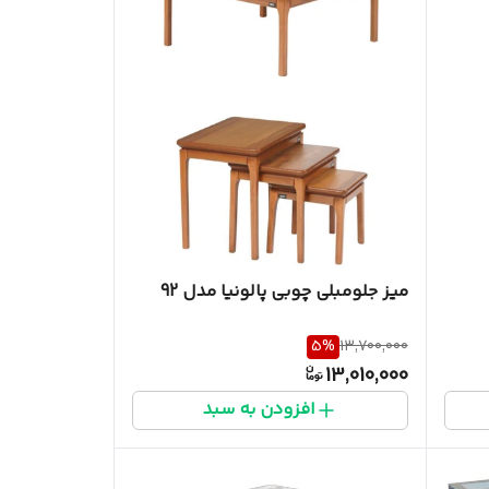
میز جلومبلی چوبی پالونیا مدل 92
5
%
13,700,000
13,010,000
افزودن به سبد