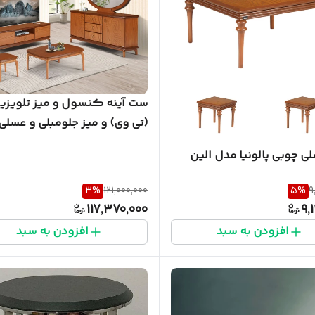
ست آینه کنسول و میز تلویزی
تکه پالونیا مدل ۲۰۶
ی چوبی پالونیا مدل الین
3
%
121,000,000
5
%
9
117,370,000
9,
افزودن به سبد
افزودن به سبد