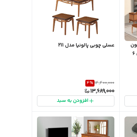
ون
عسلی چوبی پالونیا مدل 211
(تی وی) و میز جلومبلی و عسلی ۶
4
%
14,400,000
13,689,000
افزودن به سبد