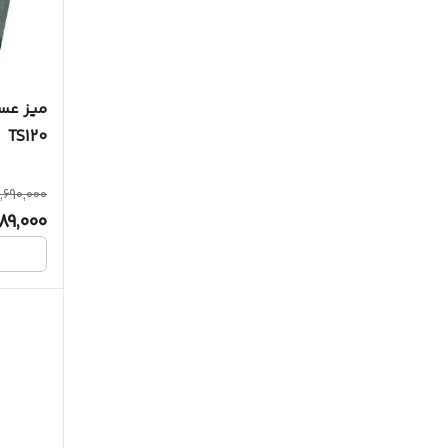
میز عسل
TS120
0,690,000
89,000