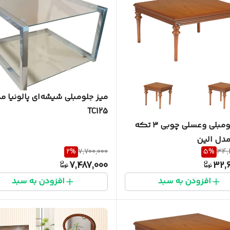
میز جلومبلی شیشه‌ای پالونیا م
TC125
ست جلومبلی وعسلی چوبی ۳ تکه
 مدل الین
2
%
7,700,000
5
%
34,
7,487,000
32,6
افزودن به سبد
افزودن به سبد