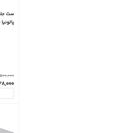
پالونیا م
500,000
28,000