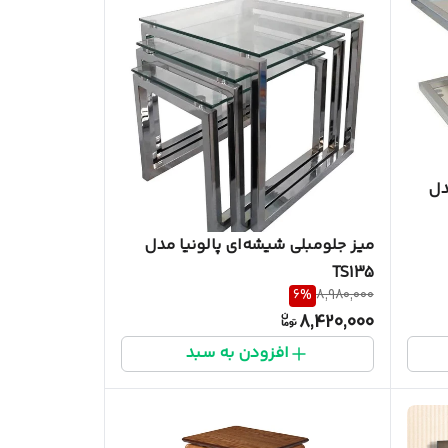
دل
میز جلومبلی شیشه‌ای پالونیا مدل
TS135
6
%
8,980,000
8,420,000
افزودن به سبد