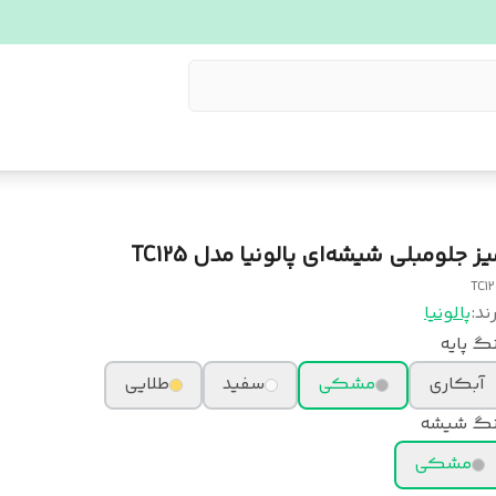
ز جلومبلی شیشه‌ای پالونیا مدل TC125
TC1
ند:
پالونیا
گ پایه
آبکاری
مشکی
سفید
طلایی
نگ شیشه
مشکی