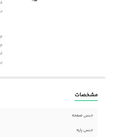
د
بر
ج
ج
اب
ب
مشخصات
جنس صفحه
جنس پایه