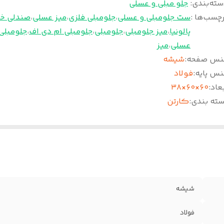
سته‌بندی
:
جلو مبلی و عسلی
چسب‌ها :
ست جلومبلی و عسلی
،
جلومبلی فلزی
،
میز عسلی
،
صندلی خ
پالونیا
،
میز جلومبلی
،
جلومبلی
،
جلومبلی ام دی اف
،
جلومبلی
عسلی
،
میز
نس صفحه
:
شیشه
نس پایه
:
فولاد
عاد
:
۶۰×۶۰×۳۸
سته بندی
:
کارتن
شیشه
فولاد