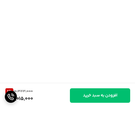
2
%
10,323,000
افزودن به سبد خرید
10,015,000