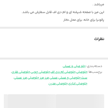
میباشد .
این میز با صفحه شیشه ای و ام دی اف قابل سفارش می باشد.
پالونیا برای خانه، برای محل کار
ارسال از تهران و قزوین به سراسر کشور
نظرات
دسته‌بندی
:
جلو مبلی و عسلی
برچسب‌ها :
جلومبلی
،
جلومبلی ام دی اف
،
جلومبلی چوبی
،
جلومبلی فلزی
،
ست جلومبلی و عسلی
،
عسلی
،
میز
،
میز جلومبلی
،
میز عسلی
،
جلومبلی اداری
،
جلومبلی مدرن