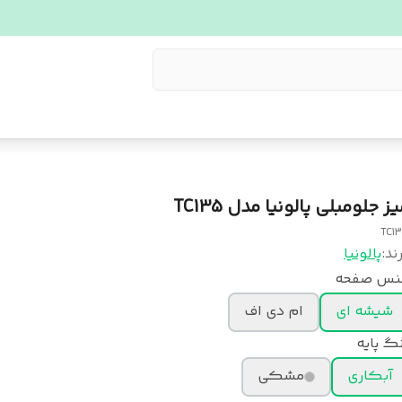
ز جلومبلی پالونیا مدل TC135
TC1
ند:
پالونیا
نس صفحه
شیشه ای
ام دی اف
گ پایه
آبکاری
مشکی