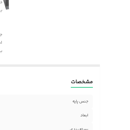
د
بر
ج
اب
ب
مشخصات
جنس پایه
ابعاد
بسته بندی