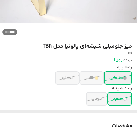
میز جلومبلی شیشه‌ای پالونیا مدل TB11
TB11
برند:
پالونیا
رنگ پایه
مشکی
طلایی
آبکاری
رنگ شیشه
سفید
دودی
مشخصات