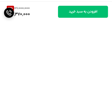
3
%
121,000,000
افزودن به سبد خرید
117,370,000
برگشت به بالا
ارسال از تهران و قزوین به
پشتیبانی ۲۴ ساعته
سراسر کشور