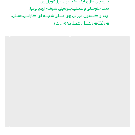
جلومبلی فلزی
،
آینه
،
کنسول
،
میز تلویزیون
،
ست جلومبلی و عسلی
،
جلومبلی شیشه ای
،
پالونیا
،
آینه و کنسول
،
میز تی وی
،
عسلی شیشه ای
،
گارانتی
،
عسلی
،
میز TV
،
میز عسلی
،
عسلی چوبی
،
میز