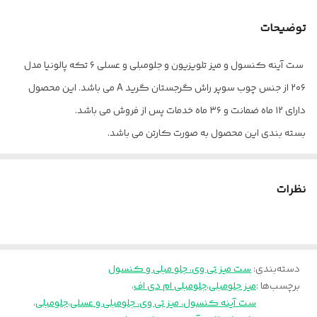
جنس
چوب سوپر راش گرجستان گرید A
توضیحات
کشو میز تی وی
1 عدد
ست آینه کنسول و میز تلویزیون و جلومبلی و عسلی ۶ تکه پالونیا مدل
کمد کنسول
2 عدد
۲۰۶ از جنس چوب سوپر راش گرجستان گرید A می باشد. این محصول
خدمات پس از
۳۶ ماه
دارای ۱۲ ماه ضمانت و ۳۶ ماه خدمات پس از فروش می باشد.
فروش
بسته بندی این محصول به صورت کارتن می باشد.
کد رنگ مدنظر را از داخل عکس سمپل موجود در عکس ها انتخاب و
کشو کنسول
۳ عدد
داخل توضیحات برای ما بنویسید.
نظرات
بسته بندی
کارتن
ارسال از تهران و قزوین به سراسر کشور
ضمانت
۱۲ ماه
دسته‌بندی
:
ست میز تی وی، جلو مبلی و کنسول
برچسب‌ها :
میز جلومبلی
،
جلومبلی ام دی اف
،
ست آینه کنسول، میز تی وی، جلومبلی و عسلی
،
جلومبلی
،