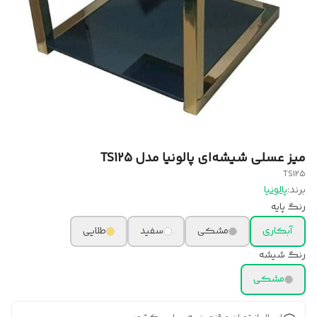
میز عسلی شیشه‌ای پالونیا مدل TS125
TS125
برند:
پالونیا
رنگ پایه
آبکاری
مشکی
سفید
طلایی
رنگ شیشه
مشکی