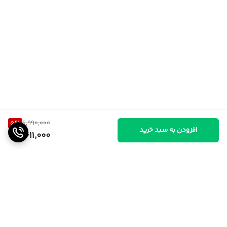
5
%
6,990,000
افزودن به سبد خرید
6,611,000