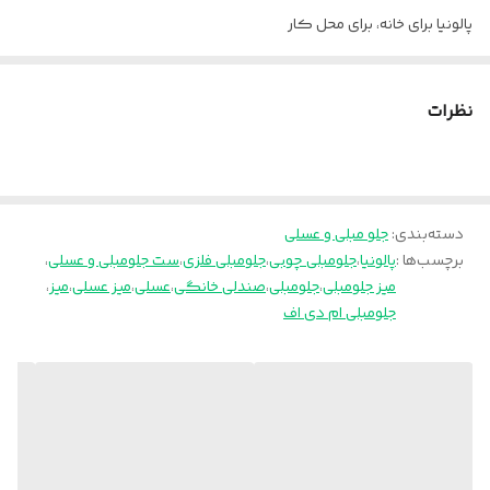
پالونیا برای خانه، برای محل کار
ارسال از تهران و قزوین به سراسر کشور
نظرات
دسته‌بندی
:
جلو مبلی و عسلی
برچسب‌ها :
پالونیا
،
جلومبلی چوبی
،
جلومبلی فلزی
،
ست جلومبلی و عسلی
،
میز جلومبلی
،
جلومبلی
،
صندلی خانگی
،
عسلی
،
میز عسلی
،
میز
،
جلومبلی ام دی اف