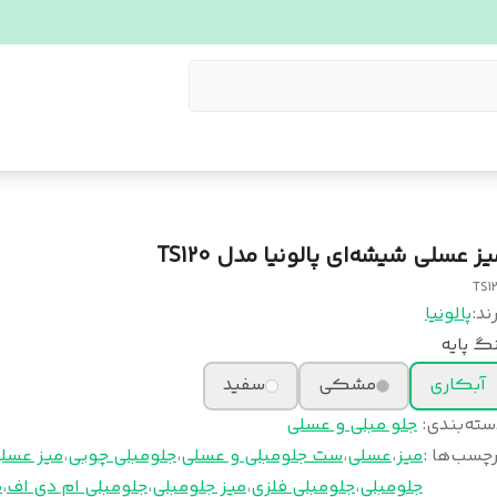
ز عسلی شیشه‌ای پالونیا مدل TS120
TS1
ند:
پالونیا
گ پایه
آبکاری
مشکی
سفید
سته‌بندی
:
جلو مبلی و عسلی
چسب‌ها :
میز
،
عسلی
،
ست جلومبلی و عسلی
،
جلومبلی چوبی
،
میز عسل
جلومبلی
،
جلومبلی فلزی
،
میز جلومبلی
،
جلومبلی ام دی اف
،
م