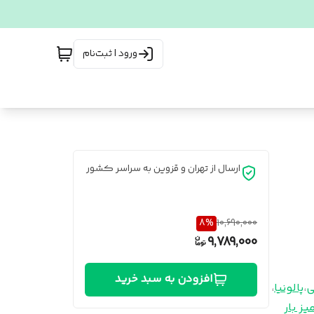
ورود | ثبت‌نام
ارسال از تهران و قزوین به سراسر کشور
8
%
10,690,000
9,789,000
افزودن به سبد خرید
ی
،
پالونیا
،
یز بار