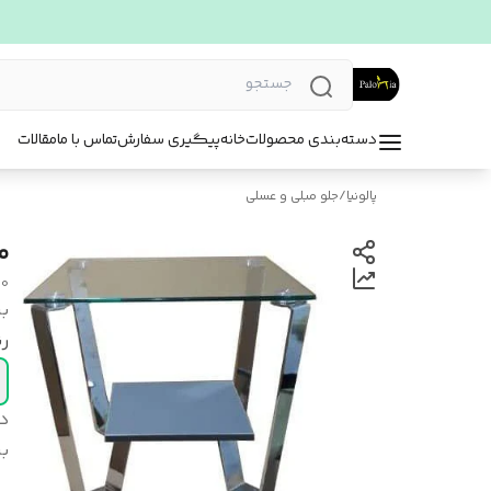
دسته‌بندی محصولات
خانه
پیگیری سفارش
تماس با ما
مقالات
پالونیا
/
جلو مبلی و عسلی
می
20
بر
رن
د
بر