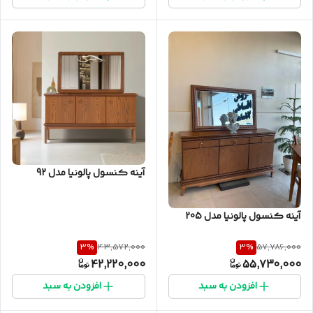
آینه کنسول پالونیا مدل 92
آینه کنسول پالونیا مدل 205
3
%
3
%
43,572,000
57,786,000
42,220,000
55,730,000
افزودن به سبد
افزودن به سبد