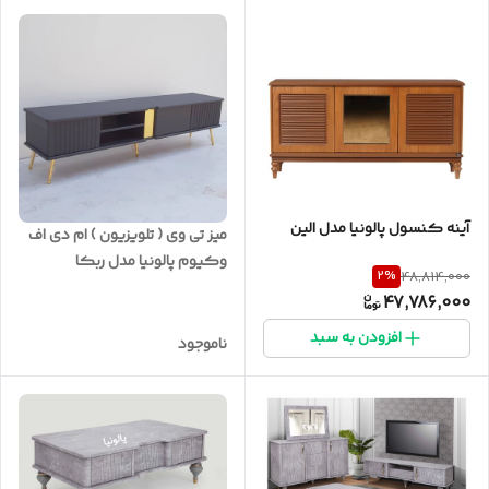
آینه کنسول پالونیا مدل الین
میز تی وی ( تلویزیون ) ام دی اف
وکیوم پالونیا مدل ربکا
2
%
48,814,000
47,786,000
افزودن به سبد
ناموجود