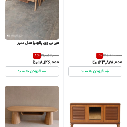
میز تی وی پالونیا مدل دنیز
8
%
1
%
19,854,000
146,620,000
18,146,000
143,878,000
افزودن به سبد
افزودن به سبد