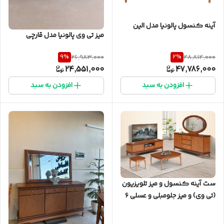
آینه کنسول پالونیا مدل الین
میز تی وی پالونیا مدل قارچی
9
%
2
%
26,983,000
48,814,000
24,551,000
47,786,000
افزودن به سبد
افزودن به سبد
ست آینه کنسول و میز تلویزیون
(تی وی) و میز جلومبلی و عسلی ۶
تکه پالونیا مدل ۲۰۶