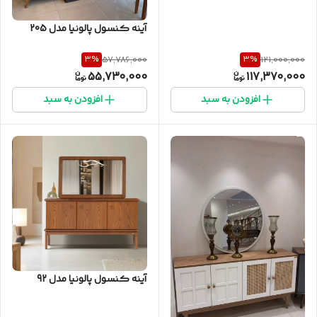
آینه کنسول پالونیا مدل 205
3
%
3
%
57,786,000
121,000,000
55,730,000
117,370,000
افزودن به سبد
افزودن به سبد
آینه کنسول پالونیا مدل 92