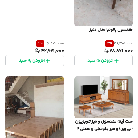
کنسول پالونیا مدل دنیز
9
%
7
%
46,870,000
31,381,000
42,621,000
28,871,000
افزودن به سبد
افزودن به سبد
ست آینه کنسول و میز تلویزیون
(تی وی) و میز جلومبلی و عسلی ۶
تکه پالونیا مدل ۲۰۵