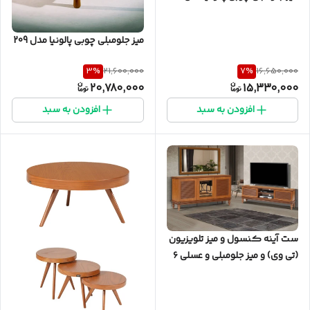
میز جلومبلی چوبی پالونیا مدل 209
3
%
7
%
21,600,000
16,650,000
20,780,000
15,330,000
افزودن به سبد
افزودن به سبد
ست آینه کنسول و میز تلویزیون
(تی وی) و میز جلومبلی و عسلی ۶
تکه پالونیا مدل الین