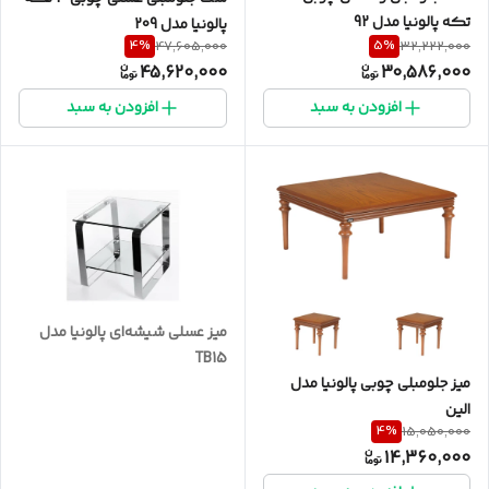
تکه پالونیا مدل 92
پالونیا مدل 209
4
%
5
%
47,605,000
32,222,000
45,620,000
30,586,000
افزودن به سبد
افزودن به سبد
میز عسلی شیشه‌ای پالونیا مدل
TB15
میز جلومبلی چوبی پالونیا مدل
الین
4
%
15,050,000
14,360,000