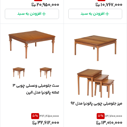
20,950,000
10,767,000
افزودن به سبد
افزودن به سبد
ست جلومبلی وعسلی چوبی ۳
تکه پالونیا مدل الین
میز جلومبلی چوبی پالونیا مدل 92
5
%
5
%
34,450,000
13,700,000
32,612,000
13,010,000