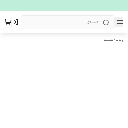
پالونیا
/
کنسول