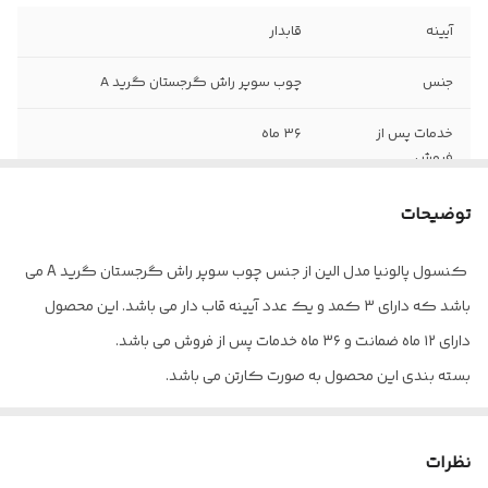
آیینه
قابدار
جنس
چوب سوپر راش گرجستان گرید A
خدمات پس از
۳۶ ماه
فروش
کمد
۳ عدد
توضیحات
بسته بندی
کارتن
کنسول پالونیا مدل الین از جنس چوب سوپر راش گرجستان گرید A می
باشد که دارای ۳ کمد و یک عدد آیینه قاب دار می باشد. این محصول
ضمانت
۱۲ ماه
دارای ۱۲ ماه ضمانت و ۳۶ ماه خدمات پس از فروش می باشد.
بسته بندی این محصول به صورت کارتن می باشد.
کد رنگ مدنظر را از داخل عکس سمپل موجود در عکس ها انتخاب و
داخل توضیحات برای ما بنویسید.
نظرات
ارسال از تهران و قزوین به سراسر کشور