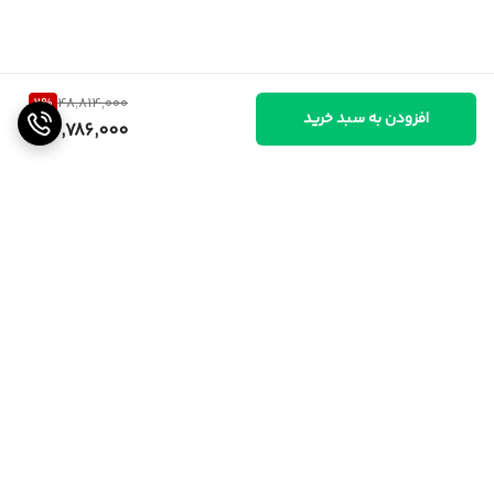
2
%
48,814,000
افزودن به سبد خرید
47,786,000
برگشت به بالا