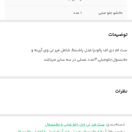
کشو جلو مبلی
1 عدد
کمد کنسول
3 عدد
توضیحات
ست ام دی اف پالونیا مدل پاشنگ شامل میز تی وی،آیینه و
کنسول،جلومبلی،3عدد عسلی در سه سایز میباشد
نظرات
دسته‌بندی
:
ست میز تی وی، جلو مبلی و کنسول
برچسب‌ها :
آینه و کنسول
،
میز تی وی
،
آینه
،
عسلی
،
جلومبلی
،
کنسول