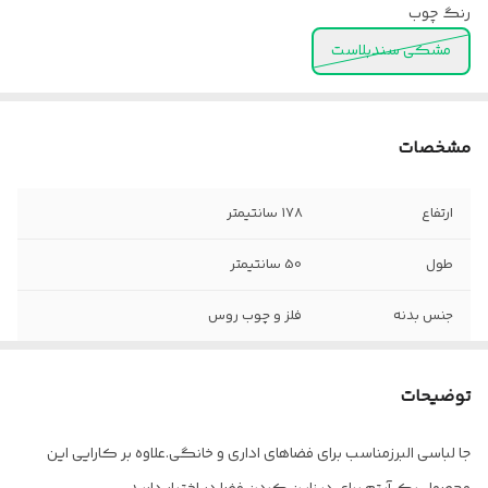
رنگ چوب
مشکی سندبلاست
مشخصات
ارتفاع
۱۷8 سانتیمتر
طول
50 سانتیمتر
جنس بدنه
فلز و چوب روس
عرض
50 سانتیمتر
توضیحات
بسته بندی
قطعات فلزی (13*42*46) و قطعات
چوبی(171*7*5)
جا لباسی البرزمناسب برای فضاهای اداری و خانگی.علاوه بر کارایی این