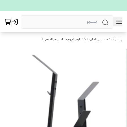
پالونیا
/
اکسسوری اداری
/
رخت آویز(چوب لباسی-جالباسی)