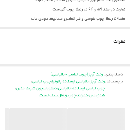
محصول یک آیتم برای دیزاین کردن فضا در اختیار دارید.
نحوه اتصال
پیچ و مهره
تفاوت دو کد 59 و 64 در رنگ چوب آنهاست.
رنگ فلز
دودی مات
کد59 رنگ چوب طوسی و فلز الکترواستاتیک دودی مات
کد64رنگ چوب مشکی و فلز الکترو استاتیک دودی مات
جنس رنگ فلز
رنگ الکترو استاتیک
بسته بندی محصول شامل قطعات به صورت دمونتاژبه همراه پیچ و مهره،
نظرات
آچار و نقشه راهنما میباشد. زمان تقریبی مونتاژ ده دقیقه است
ارسال از تهران به سراسر کشور
پالونیا برای خانه ،برای محل کار
دسته‌بندی
:
رخت آویز(چوب لباسی-جالباسی)
برچسب‌ها :
رخت آویز
،
جالباسی ایستاده
،
پالونیا
،
چوب لباسی
،
چوب لباسی ایستاده
،
جالباسی
،
دکوراسیون
،
شیک
،
مدرن
،
شفق
،
البرز
،
دماوند
،
چوب و فلز
،
سند بلاست