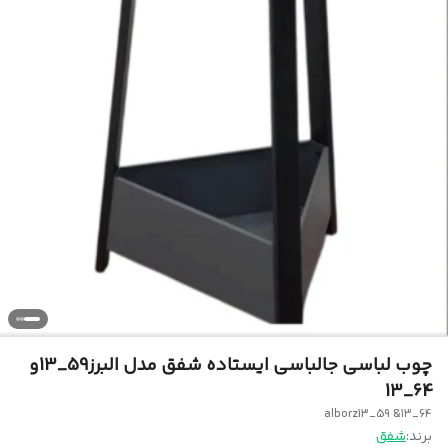
چوب لباسی جالباسی ایستاده شفق مدل البرز59_13و
64_13
alborz13_59 &13_64
برند:
شفق