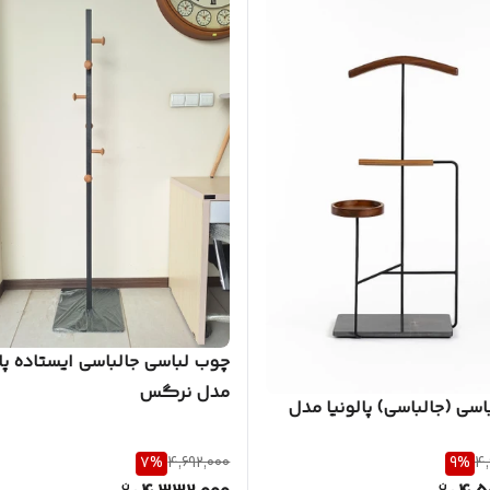
چوب لباسی جالباسی ایستاده پال
مدل نرگس
سی (جالباسی) پالونیا مدل
7
%
4,692,000
9
%
4,