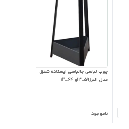
چوب لباسی جالباسی ایستاده شفق
مدل البرز59_13و 64_13
ناموجود