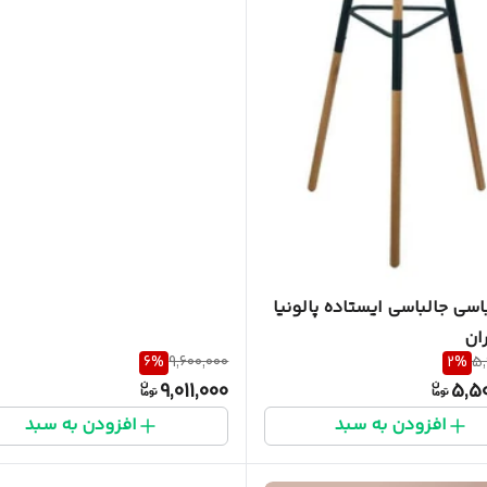
سی جالباسی ایستاده پالونیا
ان
6
%
9,600,000
2
%
5,
9,011,000
5,5
افزودن به سبد
افزودن به سبد