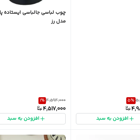
چوب لباسی جالباسی ایستاده پال
مدل رز
1
%
4,594,000
5
%
5,
4,517,000
4,9
افزودن به سبد
افزودن به سبد