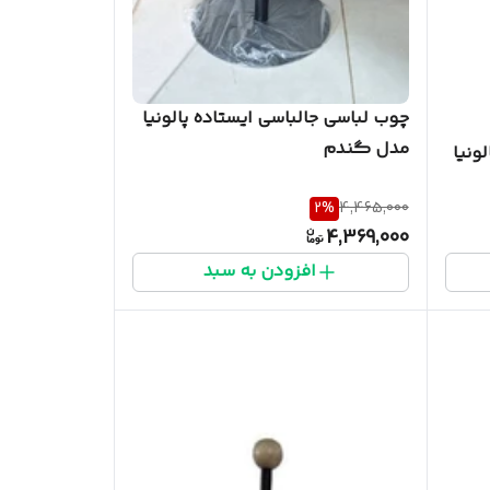
چوب لباسی جالباسی ایستاده پالونیا
مدل گندم
ونیا
2
%
4,465,000
4,369,000
افزودن به سبد