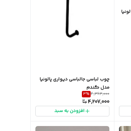
ونیا
چوب لباسی جالباسی دیواری پالونیا
مدل گندم
3
%
4,363,000
4,207,000
افزودن به سبد