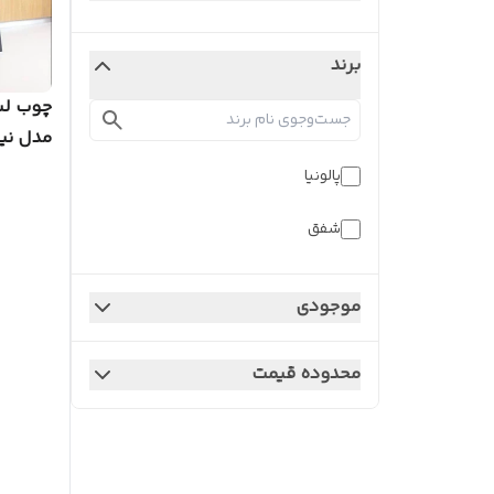
برند
چوب لبا
مدل نی
پالونیا
شفق
موجودی
محدوده قیمت