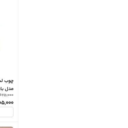
چوب لبا
مدل بار
625,000
05,000