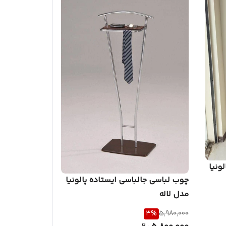
ونیا
چوب لباسی جالباسی ایستاده پالونیا
مدل لاله
3
%
5,980,000