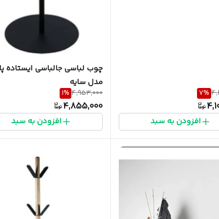
چوب لباسی جالباسی ایستاده پال
مدل سایه
1
%
4,953,000
7
%
4,
4,855,000
4,1
افزودن به سبد
افزودن به سبد