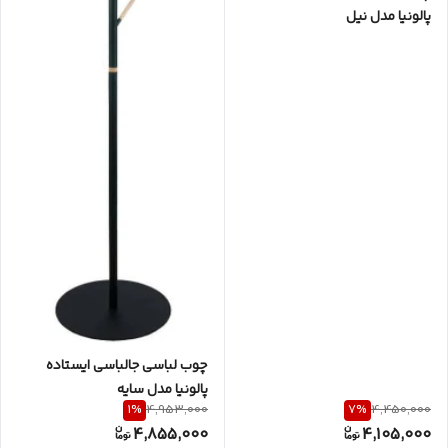
پالونیا مدل نیل
چوب لباسی جالباسی ایستاده
پالونیا مدل سایه
1
%
7
%
4,953,000
4,450,000
4,855,000
4,105,000