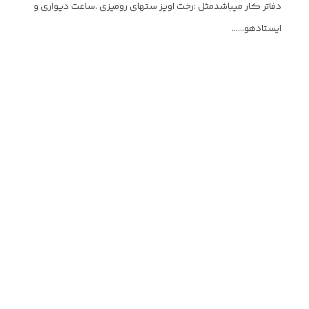
دفاتر کار میباشدمثل :رخت اویز ستهای رومیزی .ساعت دیواری و
ایستادهو......