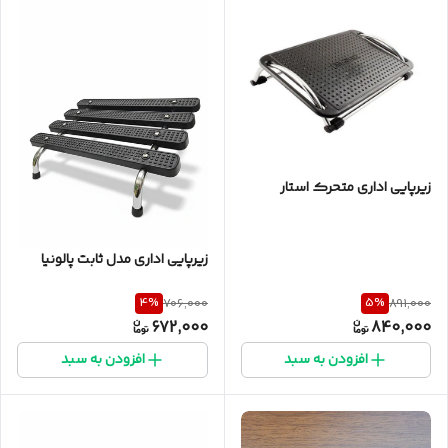
زیرپایی اداری متحرک استار
زیرپایی اداری مدل ثابت پالونیا
4
%
5
%
706,000
891,000
672,000
840,000
افزودن به سبد
افزودن به سبد