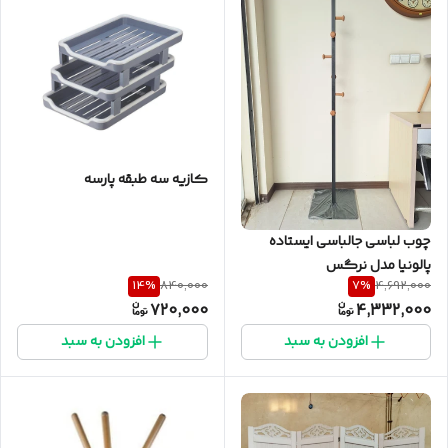
کازیه سه طبقه پارسه
چوب لباسی جالباسی ایستاده
پالونیا مدل نرگس
14
%
7
%
840,000
4,692,000
720,000
4,332,000
افزودن به سبد
افزودن به سبد