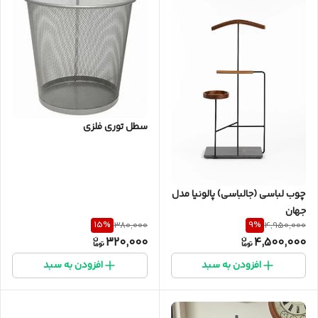
سطل توری فلزی
چوب لباسی (جالباسی) پالونیا مدل
جهان
15
%
9
%
380,000
4,950,000
320,000
4,500,000
افزودن به سبد
افزودن به سبد