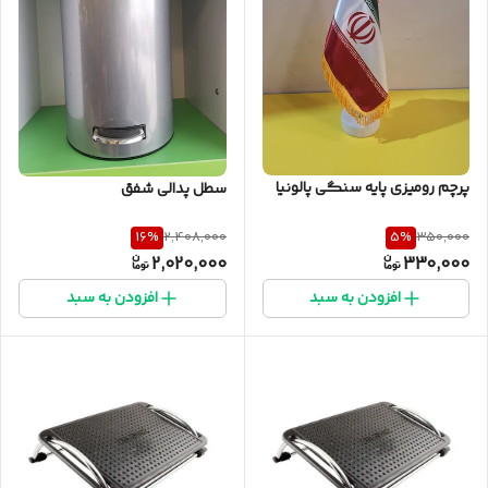
پرچم رومیزی پایه سنگی پالونیا
سطل پدالی شفق
16
%
5
%
2,408,000
350,000
2,020,000
330,000
افزودن به سبد
افزودن به سبد