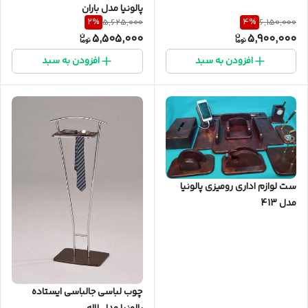
پالونیا مدل باران
2
%
4
%
5,625,000
6,150,000
5,505,000
5,900,000
افزودن به سبد
افزودن به سبد
ست لوازم اداری رومیزی پالونیا
مدل 413
چوب لباسی جالباسی ایستاده