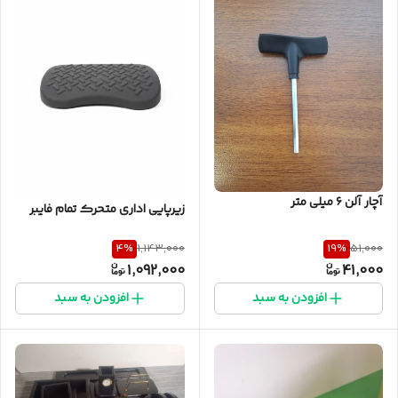
آچار آلن ۶ میلی متر
زیرپایی اداری متحرک تمام فایبر
4
%
19
%
1,143,000
51,000
1,092,000
41,000
افزودن به سبد
افزودن به سبد