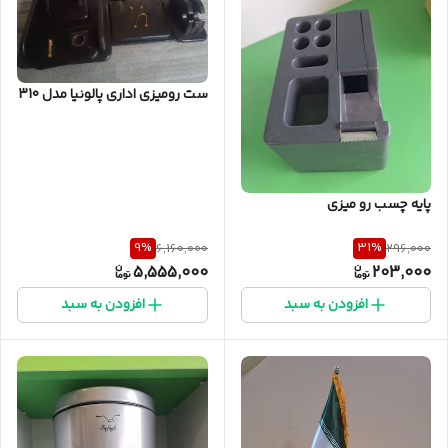
ست رومیزی اداری پالونیا مدل 310
پایه چسب رو میزی
9
%
31
%
6,160,000
296,000
5,555,000
203,000
افزودن به سبد
افزودن به سبد