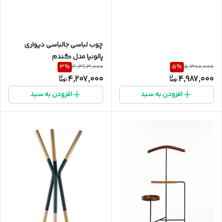
چوب لباسی جالباسی دیواری
پالونیا مدل گندم
3
%
5
%
4,363,000
5,300,000
4,207,000
4,987,000
افزودن به سبد
افزودن به سبد