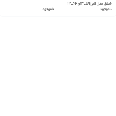
شفق مدل البرز59_13و 64_13
ناموجود
ناموجود