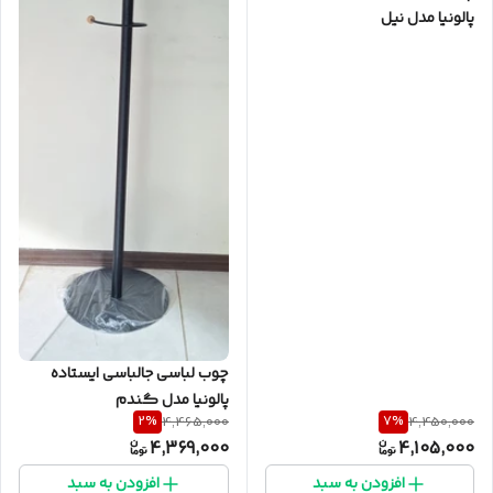
پالونیا مدل نیل
چوب لباسی جالباسی ایستاده
پالونیا مدل گندم
2
%
7
%
4,465,000
4,450,000
4,369,000
4,105,000
افزودن به سبد
افزودن به سبد