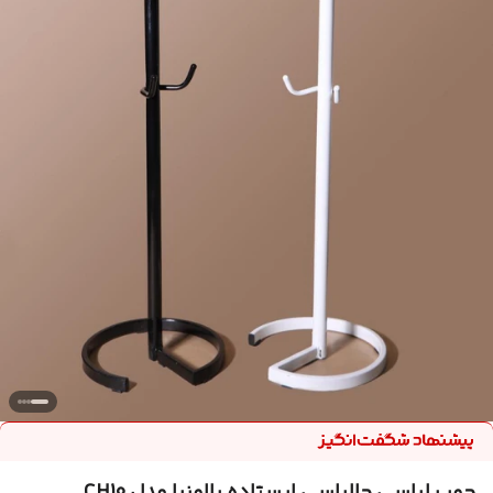
چوب لباسی جالباسی ایستاده پالونیا مدل CH10