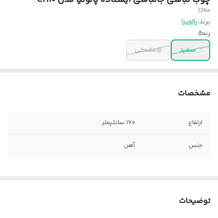
CH10
برند:
پالونیا
رنگ
سفید
مشکی
مشخصات
ارتفاع
۱۷۰ سانتیمتر
جنس
آهن
توضیحات