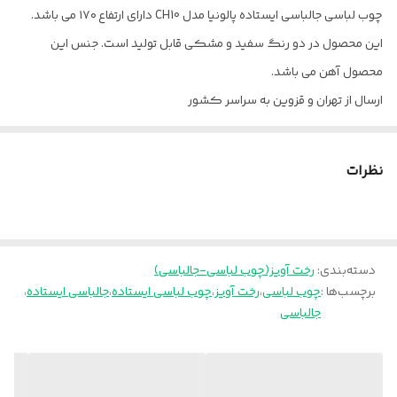
چوب لباسی جالباسی ایستاده پالونیا مدل CH10 دارای ارتفاع ۱۷۰ می باشد.
این محصول در دو رنگ سفید و مشکی قابل تولید است. جنس این
محصول آهن می باشد.
ارسال از تهران و قزوین به سراسر کشور
نظرات
دسته‌بندی
:
رخت آویز(چوب لباسی-جالباسی)
برچسب‌ها :
چوب لباسی
،
رخت آویز
،
چوب لباسی ایستاده
،
جالباسی ایستاده
،
جالباسی