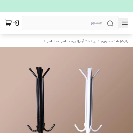
پالونیا
/
اکسسوری اداری
/
رخت آویز(چوب لباسی-جالباسی)