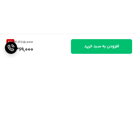
2
%
4,465,000
افزودن به سبد خرید
4,369,000
برگشت به بالا