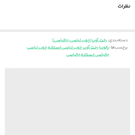
بسته بندی این محصول نایلون حبابدار می باشد.
نظرات
پالونیا برای خانه، برای محل کار
ارسال از تهران و قزوین به سراسر کشور
دسته‌بندی
:
رخت آویز(چوب لباسی-جالباسی)
برچسب‌ها :
پالونیا
،
رخت آویز
،
چوب لباسی ایستاده
،
چوب لباسی
،
جالباسی ایستاده
،
جالباسی