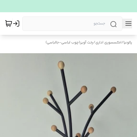
پالونیا
/
اکسسوری اداری
/
رخت آویز(چوب لباسی-جالباسی)