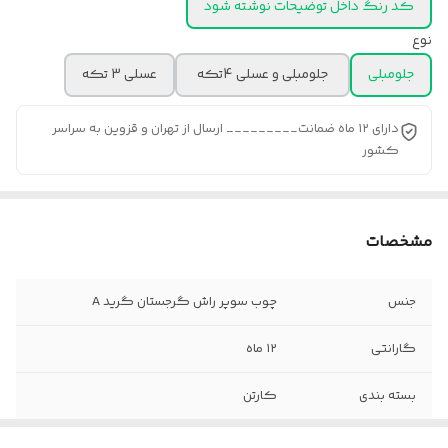
کد رنگ داخل توضیحات نوشته شود
نوع
جلومبلی
جلومبلی و عسلی 4تکه
عسلی 3 تکه
دارای ۱۲ ماه ضمانت_________ ارسال از تهران و قزوین به سراسر
کشور
مشخصات
جنس
چوب سوپر راش گرجستان گرید A
گارانتی
۱۲ ماه
بسته بندی
کارتن
ابعاد جلو مبلی
9۵×9۵×۴۰