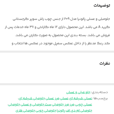
توضیحات
ابعاد عسلی
50×50×۴3
جلومبلی و عسلی پالونیا مدل 209 از جنس چوب راش سوپر گرجستانی
خدمات پس از
۳۶ ماه
گرید A می باشد. این محصول دارای ۱۲ ماه گارانتی و ۳۶ ماه خدمات پس از
فروش
فروش می باشد. بسته بندی این محصول به صورت کارتن می باشد.
کد رنگ مدنظر را از داخل عکس سمپل موجود در عکس ها انتخاب و
داخل توضیحات برای ما بنویسید.
ارسال از تهران و قزوین به سراسر کشور
نظرات
دسته‌بندی
:
جلو مبلی و عسلی
برچسب‌ها :
عسلی شیشه ای
،
عسلی
،
میز عسلی
،
جلومبلی شیشه ای
،
عسلی چوبی
،
میز
،
میز جلومبلی
،
ست جلومبلی و عسلی
،
جلومبلی
،
جلومبلی ام دی اف
،
پالونیا
،
جلومبلی چوبی
،
جلومبلی فلزی