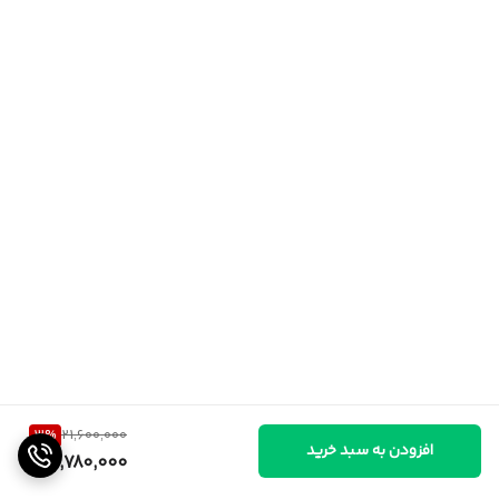
3
%
21,600,000
افزودن به سبد خرید
20,780,000