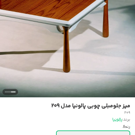
میز جلومبلی چوبی پالونیا مدل 209
209
برند:
پالونیا
رنگ