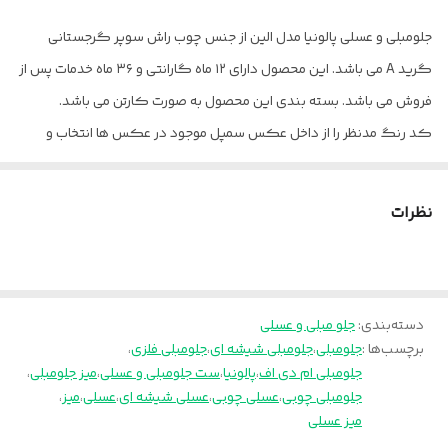
ابعاد عسلی
۴۵×۴۵×۴۳
جلومبلی و عسلی پالونیا مدل الین از جنس چوب راش سوپر گرجستانی
خدمات پس از
۳۶ ماه
گرید A می باشد. این محصول دارای ۱۲ ماه گارانتی و ۳۶ ماه خدمات پس از
فروش
فروش می باشد. بسته بندی این محصول به صورت کارتن می باشد.
کد رنگ مدنظر را از داخل عکس سمپل موجود در عکس ها انتخاب و
داخل توضیحات برای ما بنویسید.
ارسال از تهران و قزوین به سراسر کشور
نظرات
دسته‌بندی
:
جلو مبلی و عسلی
برچسب‌ها :
جلومبلی
،
جلومبلی شیشه ای
،
جلومبلی فلزی
،
جلومبلی ام دی اف
،
پالونیا
،
ست جلومبلی و عسلی
،
میز جلومبلی
،
جلومبلی چوبی
،
عسلی چوبی
،
عسلی شیشه ای
،
عسلی
،
میز
،
میز عسلی