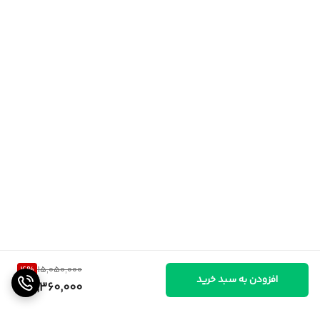
4
%
15,050,000
افزودن به سبد خرید
14,360,000