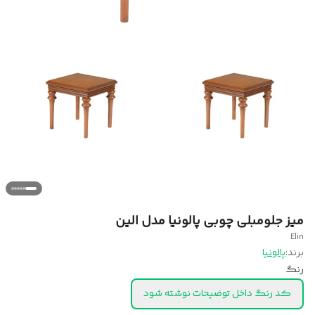
میز جلومبلی چوبی پالونیا مدل الین
Elin
برند:
پالونیا
رنگ
کد رنگ داخل توضیحات نوشته شود