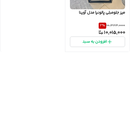
میز جلومبلی پالونیا مدل آوینا
2
%
10,323,000
10,015,000
افزودن به سبد