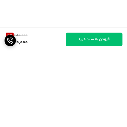
5
%
350,000
افزودن به سبد خرید
330,000
برگشت به بالا