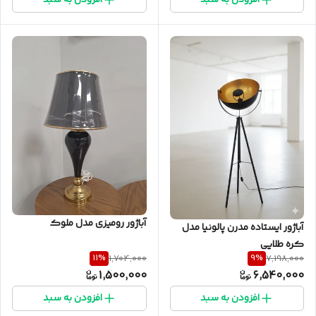
آباژور رومیزی مدل ملوک
آباژور ایستاده مدرن پالونیا مدل
کره طلایی
11
%
9
%
1,704,000
7,198,000
1,500,000
6,540,000
افزودن به سبد
افزودن به سبد