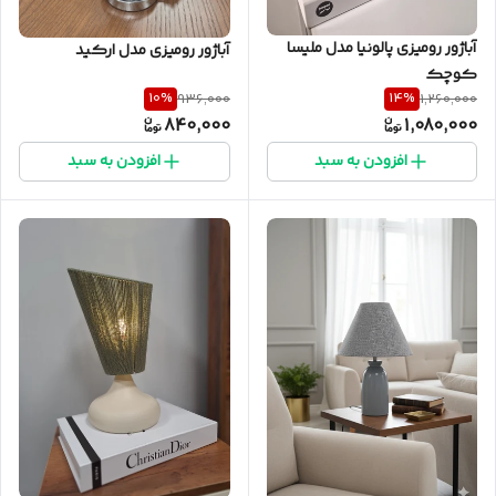
آباژور رومیزی پالونیا مدل ملیسا
آباژور رومیزی مدل ارکید
کوچک
10
%
14
%
936,000
1,260,000
840,000
1,080,000
افزودن به سبد
افزودن به سبد