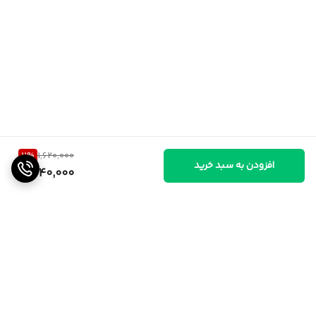
11
%
1,620,000
افزودن به سبد خرید
1,440,000