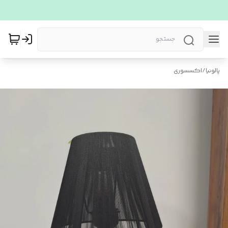
پالونیا
/
اکسسوری