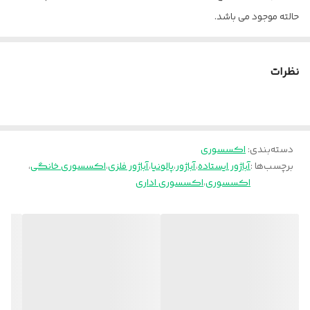
حالته موجود می باشد.
پالونیا برای خانه، برای محل کار
ارسال از تهران و قزوین به سراسر کشور
نظرات
دسته‌بندی
:
اکسسوری
برچسب‌ها :
آباژور ایستاده
،
آباژور
،
پالونیا
،
آباژور فلزی
،
اکسسوری خانگی
،
اکسسوری
،
اکسسوری اداری