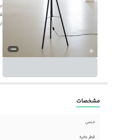
ج
ق
ار
مشخصات
جنس
قطر کره