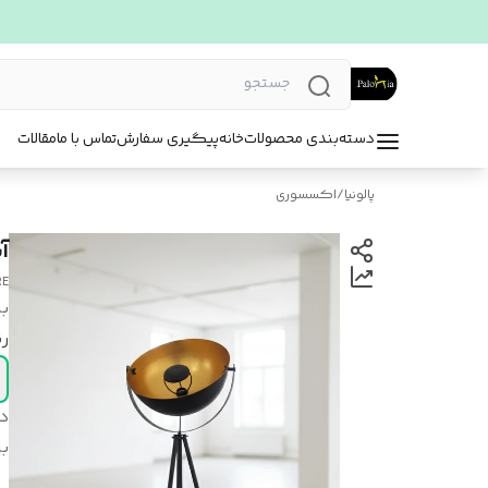
دسته‌بندی محصولات
خانه
پیگیری سفارش
تماس با ما
مقالات
پالونیا
/
اکسسوری
آ
RE
بر
ر
د
بر