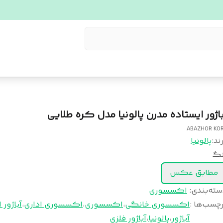
باژور ایستاده مدرن پالونیا مدل کره طلایی
ABAZHOR KO
ند:
پالونیا
نگ
مطابق عکس
سته‌بندی
:
اکسسوری
چسب‌ها :
اکسسوری خانگی
،
اکسسوری
،
اکسسوری اداری
،
آباژور 
آباژور
،
پالونیا
،
آباژور فلزی