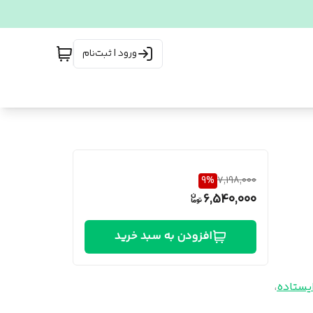
ورود | ثبت‌نام
9
%
7,198,000
6,540,000
افزودن به سبد خرید
ایستاده
،