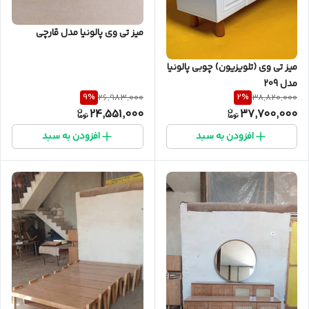
میز تی وی پالونیا مدل قارچی
میز تی وی (تلویزیون) چوبی پالونیا
مدل 209
9
%
2
%
26,983,000
38,820,000
24,551,000
37,700,000
افزودن به سبد
افزودن به سبد