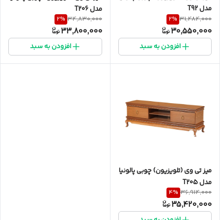
مدل T92
مدل T206
2
%
2
%
34,830,000
31,484,000
33,800,000
30,550,000
افزودن به سبد
افزودن به سبد
میز تی وی (تلویزیون) چوبی پالونیا
مدل T205
4
%
36,914,000
35,420,000