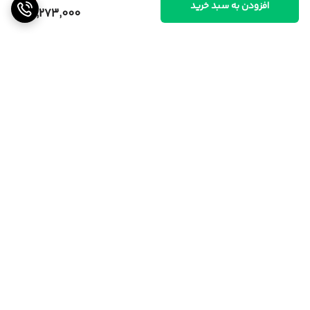
افزودن به سبد خرید
29,273,000
برگشت به بالا
ارسال از تهران و قزوین به
پشتیبانی ۲۴ ساعته
سراسر کشور