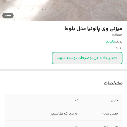
میزتی وی پالونیا مدل بلوط
Baloot
برند:
پالونیا
رنگ
کد رنگ داخل توضیحات نوشته شود.
مشخصات
طول
160
جنس بدنه
ام دی اف کاسپین