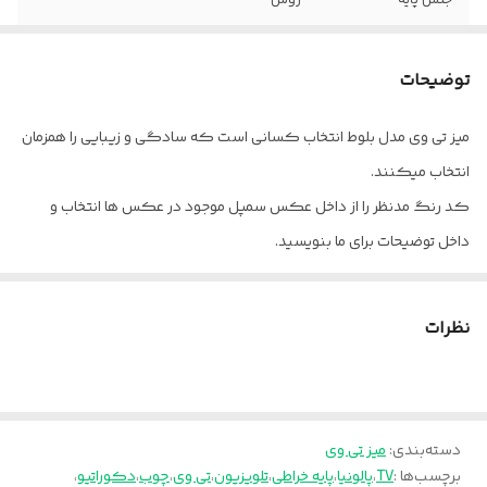
جنس پایه
روس
جنس روکش
چوب بلوط
توضیحات
جنس رنگ
پلی استر
میز تی وی مدل بلوط انتخاب کسانی است که سادگی و زیبایی را همزمان
انتخاب میکنند.
کد رنگ مدنظر را از داخل عکس سمپل موجود در عکس ها انتخاب و
داخل توضیحات برای ما بنویسید.
ارسال از تهران و قزوین به سراسر کشور
برای خانه برای محل کار
نظرات
دسته‌بندی
:
میز تی وی
برچسب‌ها :
TV
،
پالونیا
،
پایه خراطی
،
تلویزیون
،
تی وی
،
چوب
،
دکوراتیو
،