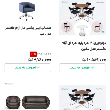
صندلی اپنی پشتی دار آرام گستر
مدل می
نهارخوری ۴ نفره پایه نقره ای آرام
گستر مدل دانین
19
%
17,019,000
13,780,000
62,586,000
افزودن به سبد
افزودن به سبد