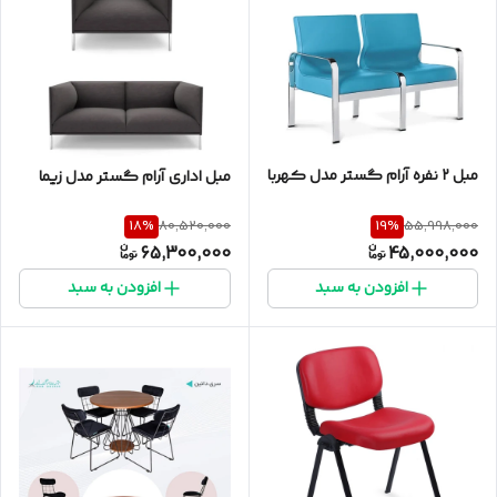
مبل ۲ نفره آرام گستر مدل کهربا
مبل اداری آرام گستر مدل زیما
18
%
19
%
80,520,000
55,998,000
65,300,000
45,000,000
افزودن به سبد
افزودن به سبد