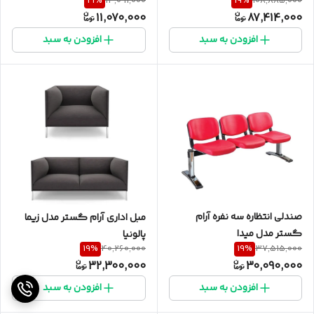
21
%
19
%
14,091,000
108,885,000
دانین
11,070,000
87,414,000
افزودن به سبد
افزودن به سبد
صندلی انتظاره سه نفره آرام
مبل اداری آرام گستر مدل زیما
گستر مدل میدا
پالونیا
19
%
19
%
40,260,000
37,515,000
32,300,000
30,090,000
افزودن به سبد
افزودن به سبد