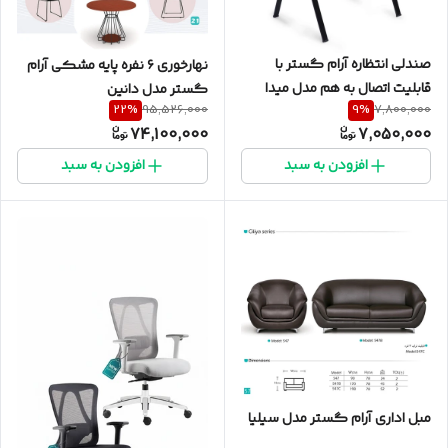
صندلی انتظاره آرام گستر با
نهارخوری ۶ نفره پایه مشکی آرام
قابلیت اتصال به هم مدل میدا
گستر مدل دانین
22
%
9
%
95,526,000
7,800,000
74,100,000
7,050,000
افزودن به سبد
افزودن به سبد
مبل اداری آرام گستر مدل سیلیا