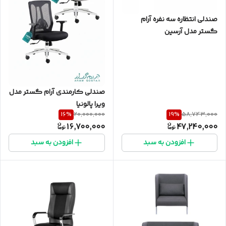
صندلی انتظاره سه نفره آرام
گستر مدل آرسین
صندلی کارمندی آرام گستر مدل
ویرا پالونیا
16
%
19
%
20,000,000
58,743,000
16,700,000
47,240,000
افزودن به سبد
افزودن به سبد