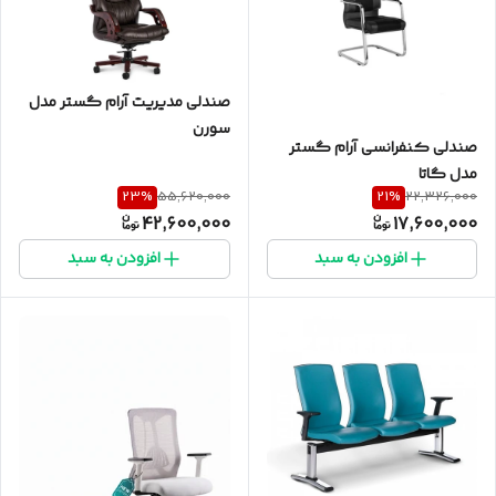
صندلی مدیریت آرام گستر مدل
سورن
صندلی کنفرانسی آرام گستر
مدل گاتا
23
%
21
%
55,620,000
22,326,000
42,600,000
17,600,000
افزودن به سبد
افزودن به سبد