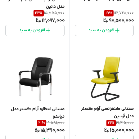
مدل دانین
22
%
19
%
15,555,000
112,728,000
12,097,000
90,500,000
افزودن به سبد
افزودن به سبد
صندلی کنفرانسی آرام گستر
صندلی انتظاره آرام گستر مدل
مدل آرسین
دیاکو
21
%
21
%
19,581,000
19,215,000
15,390,000
15,000,000