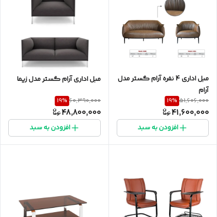
مبل اداری 4 نفره آرام گستر مدل
مبل اداری آرام گستر مدل زیما
آرام
19
%
19
%
60,390,000
51,606,000
48,800,000
41,600,000
افزودن به سبد
افزودن به سبد