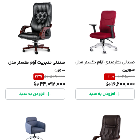
صندلی کارمندی آرام گستر مدل
صندلی مدیریت آرام گستر مدل
سورین
سورن
22
%
23
%
56,547,000
21,045,000
44,097,000
16,200,000
افزودن به سبد
افزودن به سبد