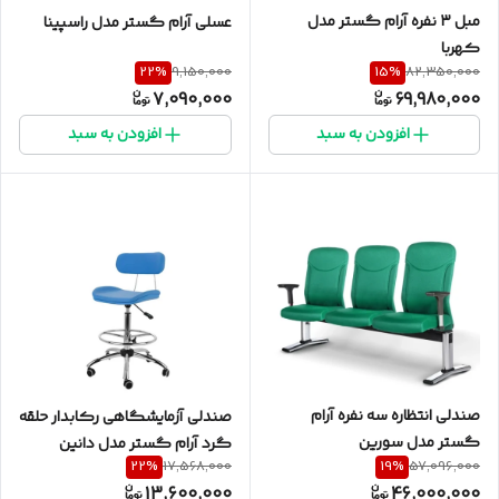
مبل ۳ نفره آرام گستر مدل
عسلی آرام گستر مدل راسپینا
کهربا
22
%
15
%
9,150,000
82,350,000
7,090,000
69,980,000
افزودن به سبد
افزودن به سبد
صندلی انتظاره سه نفره آرام
صندلی آزمایشگاهی رکابدار حلقه
گستر مدل سورین
گرد آرام گستر مدل دانین
22
%
19
%
17,568,000
57,096,000
13,600,000
46,000,000