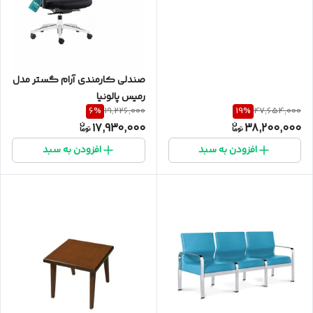
صندلی کارمندی آرام گستر مدل
رمیس پالونیا
6
%
19
%
19,226,000
47,654,000
17,930,000
38,200,000
افزودن به سبد
افزودن به سبد