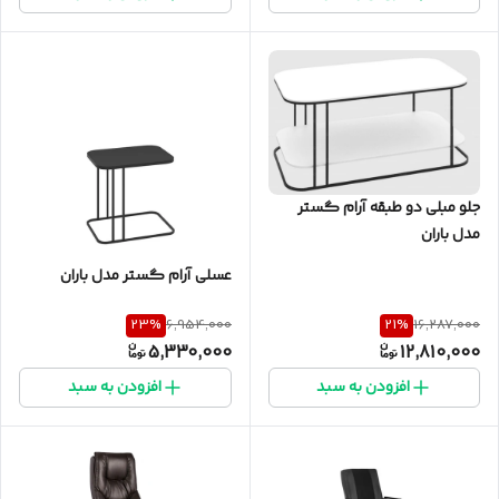
جلو مبلی دو طبقه آرام گستر
مدل باران
عسلی آرام گستر مدل باران
23
%
21
%
6,954,000
16,287,000
5,330,000
12,810,000
افزودن به سبد
افزودن به سبد