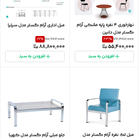
نهارخوری ۴ نفره پایه مشکی آرام
مبل اداری آرام گستر مدل سیلیا
گستر مدل دانین
19
%
23
%
110,972,000
72,387,000
88,800,000
55,400,000
افزودن به سبد
افزودن به سبد
مبل تک نفره آرام گستر مدل
جلو مبلی آرام گستر مدل کهربا