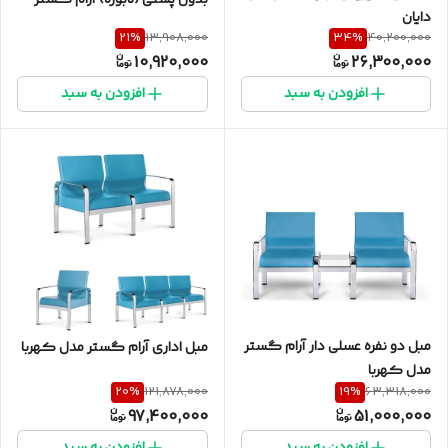
بدون پشتی (تابوره) آرام گستر
دایان
مدل دانین
21
%
34
%
13,908,000
40,200,000
10,920,000
26,300,000
افزودن به سبد
افزودن به سبد
مبل دو نفره عسلی دار آرام گستر
مبل اداری آرام گستر مدل کهربا
مدل کهربا
20
%
19
%
121,878,000
63,318,000
97,400,000
51,000,000