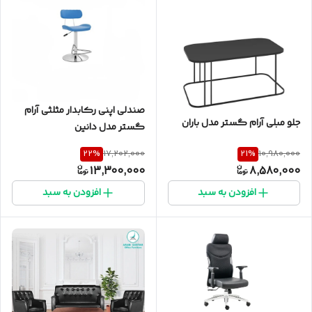
صندلی اپنی رکابدار مثلثی آرام
جلو مبلی آرام گستر مدل باران
گستر مدل دانین
22
%
21
%
17,202,000
10,980,000
13,300,000
8,580,000
افزودن به سبد
افزودن به سبد