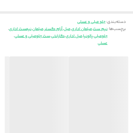
دسته‌بندی
:
جلو مبلی و عسلی
برچسب‌ها :
نیم ست
،
مبلمان اداری
،
مبل
،
آرام گستر
،
مبلمان
،
نیمست اداری
،
جلومبلی
،
پالونیا
،
مبل اداری
،
گارانتی
،
ست جلومبلی و عسلی
،
عسلی