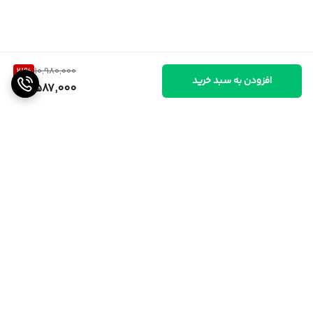
21
%
10,980,000
افزودن به سبد خرید
8,587,000
برگشت به بالا