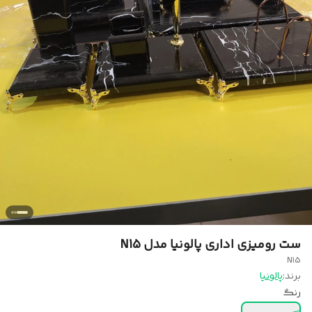
ست رومیزی اداری پالونیا مدل N15
N15
برند:
پالونیا
رنگ