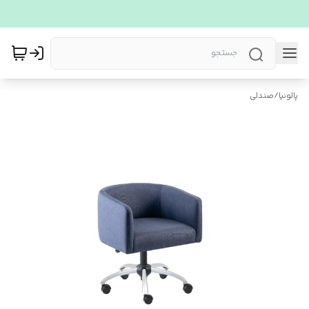
پالونیا
/
صندلی