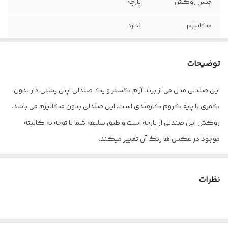
جنس روکش
پارچه
مکانیزم
ندارد
اندازه جک
12
توضیحات
چرخ
دارد
این صندلی مدل می از برند آرام گستر و یک صندلی اپنی پشتی دار بدون
فوم
سرد تزریقی
کمری با پایه کروم کارمندی است. این صندلی بدون مکانیزم می باشد.
ضمانت
36 ماه
روکش این صندلی از پارچه است و طبق سلیقه شما با توجه به کالیته
موجود در عکس ها رنگ آن تغییر میکند.
خدمات پس از
5 سال
دارای 36 ماه ضمانت و 5 سال خدمات پس از فروش
فروش
دارای نشان استاندارد
نظرات
جک
دارد
دارای ارگونومی
ارسال از تهران و قزوین به سراسر کشور