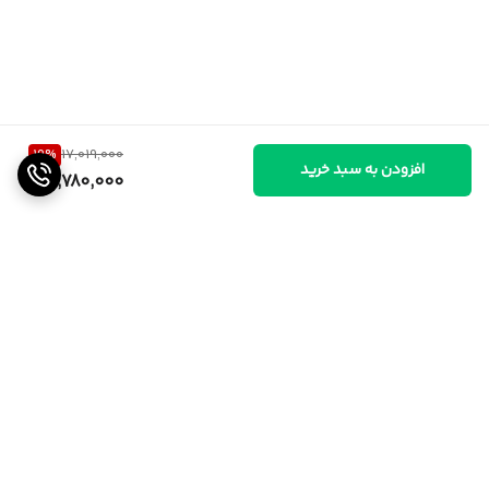
19
%
17,019,000
افزودن به سبد خرید
13,780,000
برگشت به بالا