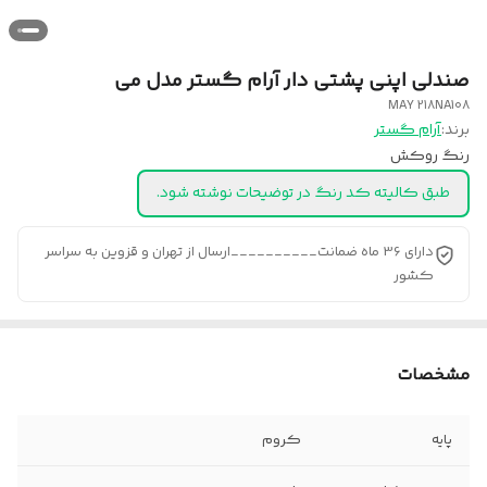
صندلی اپنی پشتی دار آرام گستر مدل می
MAY 218NA108
برند:
آرام گستر
رنگ روکش
طبق کالیته کد رنگ در توضیحات نوشته شود.
دارای 36 ماه ضمانت__________ارسال از تهران و قزوین به سراسر
کشور
مشخصات
پایه
کروم