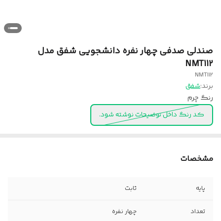
صندلی صدفی چهار نفره دانشجویی شفق مدل
NMT112
NMT112
برند:
شفق
رنگ چرم
کد رنگ داخل توضیحات نوشته شود.
مشخصات
پایه
ثابت
تعداد
چهار نفره