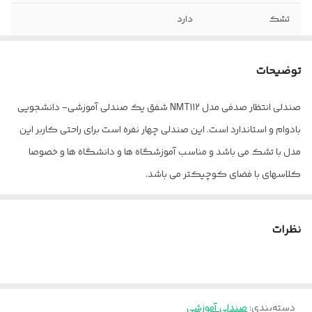
تشک
دارد
روکش تشک
چرم
توضیحات
صندلی انتظار صدفی مدل NMT112 شفق یک صندلی آموزشی- دانشجویی
بادوام و استاندارد است. این صندلی چهار نفره است برای راحتی کاربر این
مدل با تشک می باشد و مناسب آموزشگاه ها و دانشگاه ها و خصوصا
کلاسهای با فضای کوچیکتر می باشد.
دارای ارگونومی
پالونیا برای خانه، برای محل کار
نظرات
ارسال از تهران و قزوین به سراسر کشور
دسته‌بندی
:
صندلی آموزشی