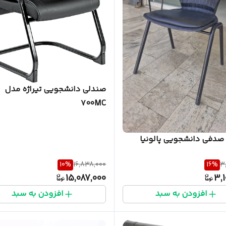
صندلی دانشجویی تیراژه مدل
۷۰۰MC
صدفی دانشجویی پالونیا
10
%
16,838,000
16
%
3
15,087,000
3,1
افزودن به سبد
افزودن به سبد