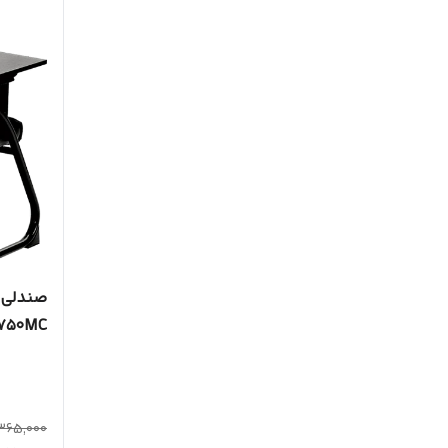
صندلی 
۷۵۰MC
,365,000