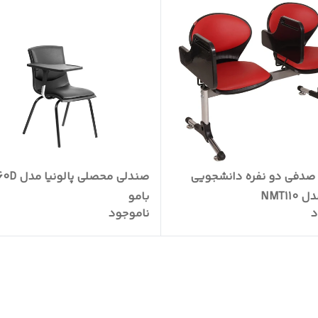
صدفی دو نفره دانشجویی
صندلی محصلی پالون
NMT11
بامو
د
ناموجود