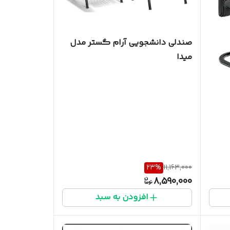
صندلی دانشجویی آرام گستر مدل
میدا
23
%
11,163,000
8,590,000
افزودن به سبد