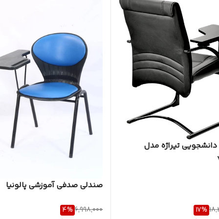
دانشجویی تیراژه مدل
صندلی صدفی آموزشی پالونیا
4
%
6,998,000
17
%
18