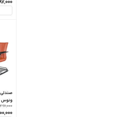
87,000
صندلی 
ونوس
,496,000
000,000