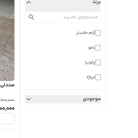
برند
آرام گستر
بامو
پالونیا
تیراژه
صندلی 
شفق
موجودی
,700,000
هوراند نوین سیستم
00,000