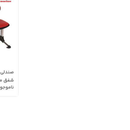
صندلی 
شفق مدل 0
ناموجو