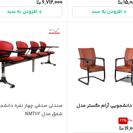
6,712,000
15,0
افزودن به سبد
افزودن به سبد
دانشجویی آرام گستر مدل
صندلی صدفی چهار نفره دانشج
شفق مدل NMT112
21
%
20
16,