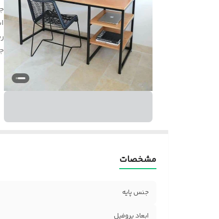
ج
اب
رن
ج
مشخصات
جنس پایه
ابعاد پروفیل