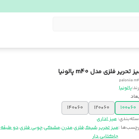
ز تحریر فلزی مدل m40 پالونیا
paloniia m
ند:
پالونیا
عاد
60*140
60*120
60*100
سته‌بندی
:
میز اداری
چسب‌ها :
میز تحریر
،
شیک
،
فلزی
،
مدرن
،
مشکی
،
چوبی فلزی
،
دو طبقه
،
جاکتابی دار