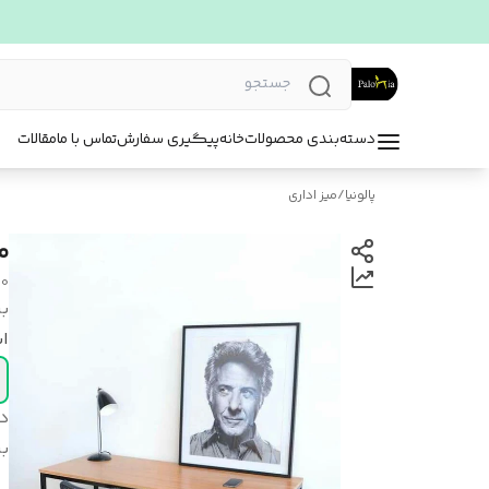
دسته‌بندی محصولات
خانه
پیگیری سفارش
تماس با ما
مقالات
پالونیا
/
میز اداری
می
40
بر
اب
د
بر