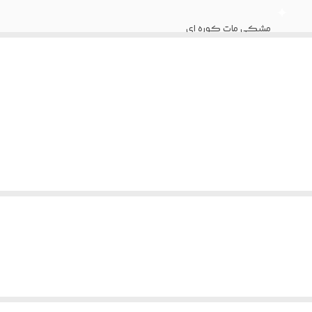
مشکی مات کوره ای
ملامینه پویان