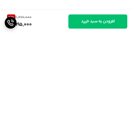
4
%
6,270,000
افزودن به سبد خرید
5,995,000
برگشت به بالا
ارسال از تهران و قزوین به
پشتیبانی ۲۴ ساعته