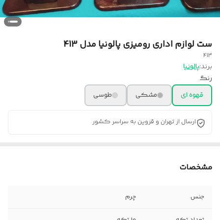
ست لوازم اداری رومیزی پالونیا مدل 413
413
برند:
پالونیا
رنگ
قهوه ای
مشکی
طوسی
ارسال از تهران و قزوین به سراسر کشور
مشخصات
جنس
چرم