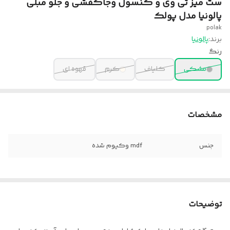
ست میز تی وی و کنسول وجاکفشی و جلو مبلی
پالونیا مدل پولک
polak
برند:
پالونیا
رنگ
مشکی
کلیاف
کرم
قهوه ای
مشخصات
جنس
mdf وکیوم شده
توضیحات