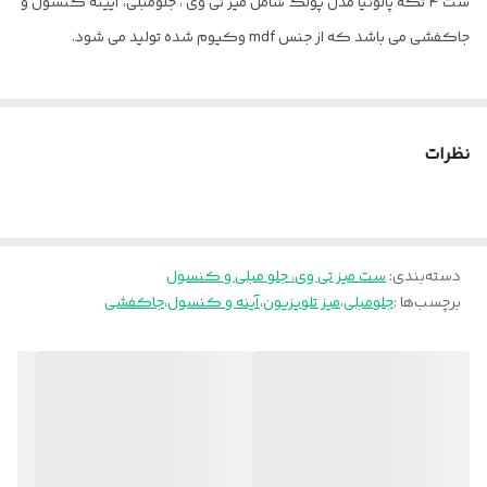
ست 4 تکه پالونیا مدل پولک شامل میز تی وی ، جلومبلی، آیینه کنسول و
جاکفشی می باشد که از جنس mdf وکیوم شده تولید می شود.
نظرات
دسته‌بندی
:
ست میز تی وی، جلو مبلی و کنسول
برچسب‌ها :
جلومبلی
،
میز تلویزیون
،
آینه و کنسول
،
جاکفشی