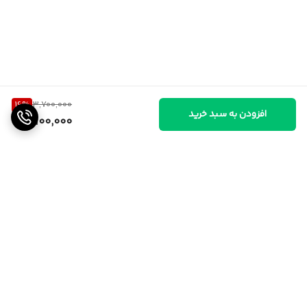
16
%
3,700,000
افزودن به سبد خرید
3,100,000
برگشت به بالا