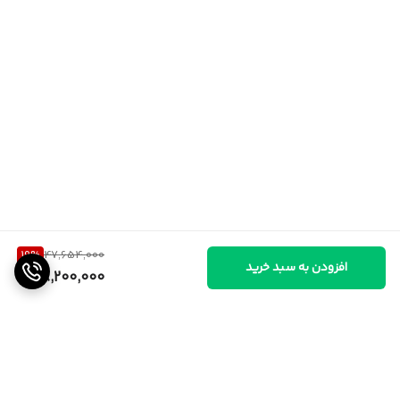
19
%
47,654,000
افزودن به سبد خرید
38,200,000