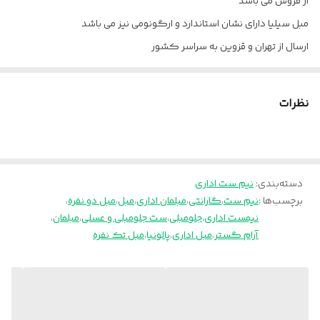
از فروش می باشد
پایه
طرح کروم
مبل سیلیا دارای نشان استاندارد و ارگونومی نیز می باشد
ارسال از تهران و قزوین به سراسر کشور
جنس روکش
چرم پارس
وزن مبل دو نفره
۴۵ کیلوگرم
نظرات
خدمات پس از
۵ سال
فروش
وزن سه نفره
۵۲ کیلوگرم
دسته‌بندی
:
نیم ست اداری
برچسب‌ها :
نیم ست
،
گارانتی
،
مبلمان اداری
،
مبل
،
مبل دو نفره
،
نیمست اداری
،
جلومبلی
،
ست جلومبلی و عسلی
،
مبلمان
،
آرام گستر
،
مبل اداری
،
پالونیا
،
مبل تک نفره