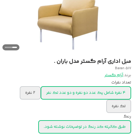
مبل اداری آرام گستر مدل باران .
Baran 517
برند:
آرام گستر
تعداد نفرات
۴ نفره شامل یک عدد دو نفره و دو عدد تک نفر
۲ نفره
تک نفره
رنگ
طبق کالیته کد رنگ در توضیحات نوشته شود.