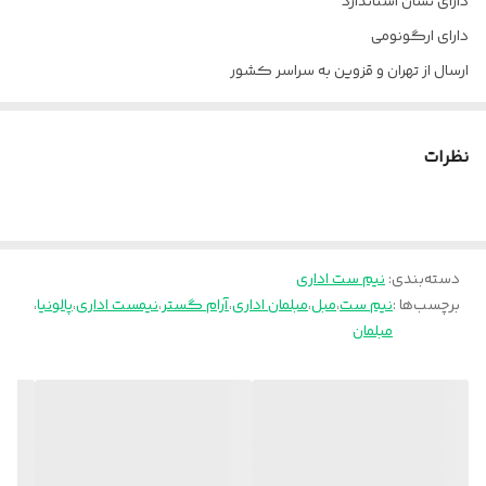
دارای نشان استاندارد
فروش
دارای ارگونومی
جنس پایه
آبکاری نیکل کروم با روکش سری موهر
ارسال از تهران و قزوین به سراسر کشور
وزن مبل دو نفره
۳۰ کیلوگرم
نظرات
دسته‌بندی
:
نیم ست اداری
برچسب‌ها :
نیم ست
،
مبل
،
مبلمان اداری
،
آرام گستر
،
نیمست اداری
،
پالونیا
،
مبلمان