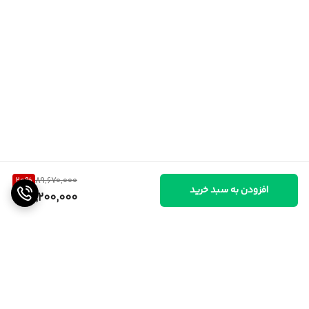
20
%
89,670,000
افزودن به سبد خرید
71,200,000