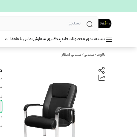
دسته‌بندی محصولات
خانه
پیگیری سفارش
تماس با ما
مقالات
پالونیا
/
صندلی
/
صندلی انتظار
ص
68
بر
ر
د
بر