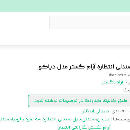
ندلی انتظاره آرام گستر مدل دیاکو
Diaco 570MG
ند:
آرام گستر
نگ
طبق کالیته کد رنگ در توضیحات نوشته شود.
سته‌بندی
:
صندلی انتظار
چسب‌ها :
مبلمان
،
صندلی
،
مبل
،
صندلی انتظاره سه نفره
،
پالونیا
،
صندلی
آرام گستر
،
گارانتی
،
انتظار