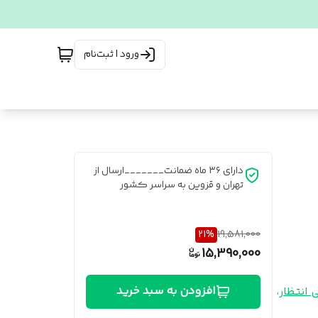
ورود | ثبت‌نام
دارای ۳۶ ماه ضمانت_______ارسال از
تهران و قزوین به سراسر کشور
21
%
19,581,000
15,390,000
افزودن به سبد خرید
 انتظار
،