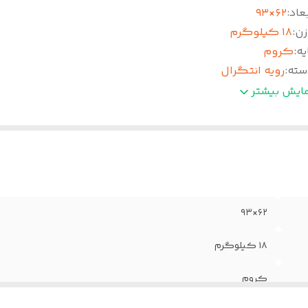
عاد
:
۶۲×۹۳
زن
:
۱۸ کیلوگرم
یه
:
کروم
سته
:
رویه انتگرال
دمات پس از فروش
:
۵ سال
مایش بیشتر
وم
:
سرد
نس روکش
:
چرم پارس
مانت
:
۳۶ ماه
۶۲×۹۳
۱۸ کیلوگرم
کروم