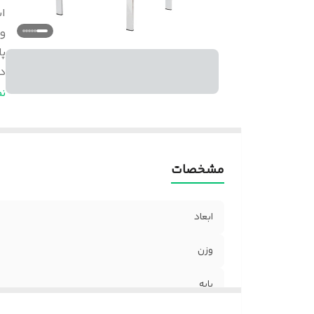
اب
و
پا
د
خ
ن
ف
ج
ض
مشخصات
ابعاد
وزن
پایه