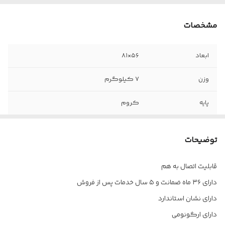
مشخصات
ابعاد
۵۶×۸۱
وزن
۷ کیلوگرم
پایه
کروم
دسته
ندارد
توضیحات
خدمات پس از
۵ سال
فروش
قابلیت اتصال به هم
دارای ۳۶ ماه ضمانت و ۵ سال خدمات پس از فروش
فوم
سرد
دارای نشان استاندارد
جنس روکش
چرم پارس
دارای ارگونومی