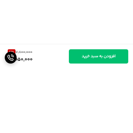
9
%
7,800,000
افزودن به سبد خرید
7,050,000
برگشت به بالا