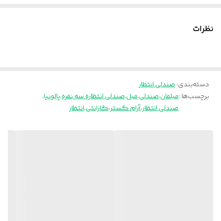
ارسال از تهران و قزوین به سراسر کشور
ضمانت
۳۶ ماه
نظرات
دسته‌بندی
:
صندلی انتظار
برچسب‌ها :
مبلمان
،
صندلی
،
مبل
،
صندلی انتظاره سه نفره
،
پالونیا
،
صندلی انتظار
،
آرام گستر
،
گارانتی
،
انتظار