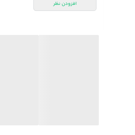
جک
افزودن نظر
جنس روکش