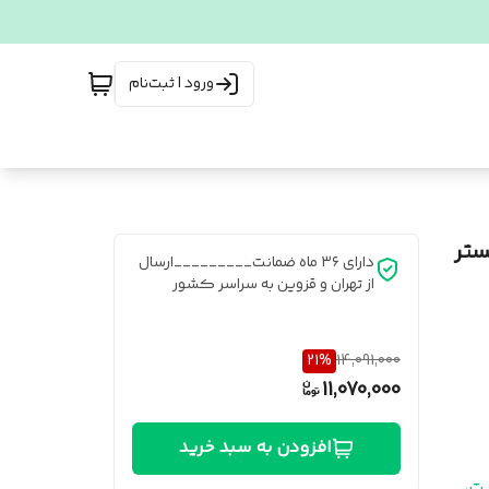
ورود | ثبت‌نام
ستر
دارای ۳۶ ماه ضمانت_________ارسال
از تهران و قزوین به سراسر کشور
21
%
14,091,000
11,070,000
افزودن به سبد خرید
یت
،