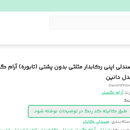
ندلی اپنی رکابدار مثلثی بدون پشتی (تابوره) آرام گ
دل دانین
Danin213PG1
ند:
آرام گستر
نگ
طبق کالیته کد رنگ در توضیحات نوشته شود.
سته‌بندی
:
صندلی کانتر
چسب‌ها :
صندلی
،
آرام گستر
،
صندلی کارمندی
،
پالونیا
،
صندلی مدیر