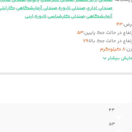
صندلی اداری
،
صندلی تابوره
،
صندلی آزمایشگاهی
،
گارانتی
آزمایشگاهی
،
صندلی کارشناسی
،
تابوره
،
اپنی
رض
:
۴۳
تفاع در حالت جک پایین
:
۵۳
تفاع در حالت جک بالا
:
۷۹
زن
:
۸ کیلوگرم
کانیزم
:
مکانیزم شاسی دار
مایش بیشتر
وع رکاب
:
مثلثی
کاب
:
دارد
یه
:
بشقابی
شتی
:
ندارد
مانت
:
۳۶ ماه
دمات پس از فروش
:
۵ سال
۴۳
ک
:
۲۷ سانتی
نس روکش
:
چرم پارس
۵۳