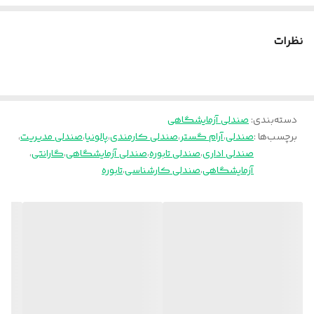
نوع رکاب
حلقه ای گرد
نظرات
ضمانت
۳۶ ماه
خدمات پس از
۵ سال
فروش
دسته‌بندی
:
صندلی آزمایشگاهی
برچسب‌ها :
صندلی
،
آرام گستر
،
صندلی کارمندی
،
پالونیا
،
صندلی مدیریت
،
چرخ
دارد
صندلی اداری
،
صندلی تابوره
،
صندلی آزمایشگاهی
،
گارانتی
،
آزمایشگاهی
،
صندلی کارشناسی
،
تابوره
جنس روکش
چرم پارس
پایه
پنج پر کروم
جک
۲۷ سانتی