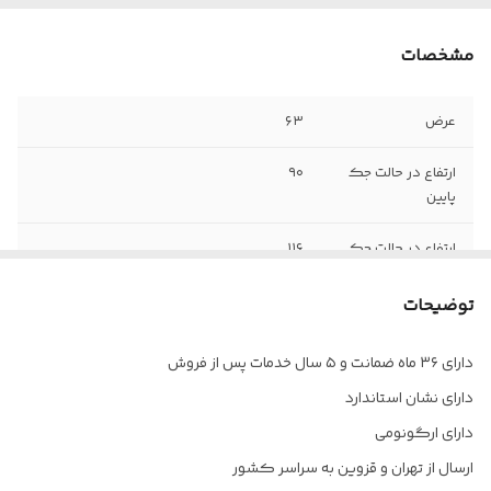
مشخصات
عرض
۶۳
ارتفاع در حالت جک
۹۰
پایین
ارتفاع در حالت جک
۱۱۶
بالا
توضیحات
وزن
۱۱ کیلوگرم
دارای ۳۶ ماه ضمانت و ۵ سال خدمات پس از فروش
پشتی
دارد
دارای نشان استاندارد
مکانیزم
دارد
دارای ارگونومی
ارسال از تهران و قزوین به سراسر کشور
رکاب
دارد