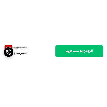
22
%
17,568,000
افزودن به سبد خرید
13,600,000
برگشت به بالا