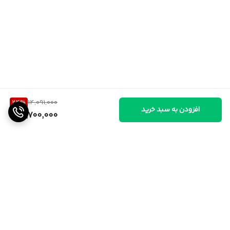
24
%
14,091,000
افزودن به سبد خرید
10,700,000
برگشت به بالا