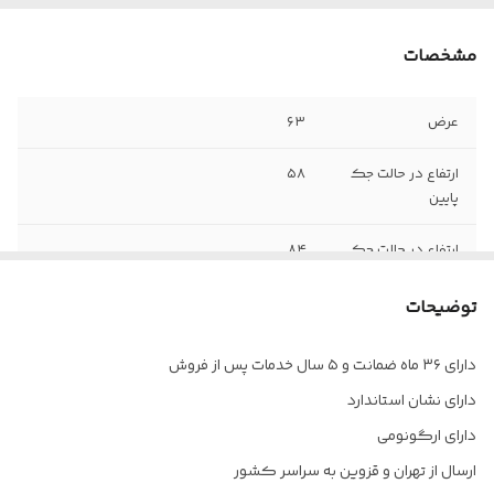
مشخصات
عرض
۶۳
ارتفاع در حالت جک
۵۸
پایین
ارتفاع در حالت جک
۸۴
بالا
توضیحات
مکانیزم
مکانیزم شاسی دار
دارای ۳۶ ماه ضمانت و ۵ سال خدمات پس از فروش
وزن
۹ کیلوگرم
دارای نشان استاندارد
نوع رکاب
مثلثی
دارای ارگونومی
ارسال از تهران و قزوین به سراسر کشور
پشتی
ندارد