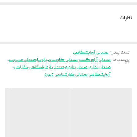
رکاب
دارد
نظرات
ضمانت
۳۶ ماه
خدمات پس از
۵ سال
فروش
دسته‌بندی
:
صندلی آزمایشگاهی
برچسب‌ها :
صندلی
،
آرام گستر
،
صندلی کارمندی
،
پالونیا
،
صندلی مدیریت
،
چرخ
دارد
صندلی اداری
،
صندلی تابوره
،
صندلی آزمایشگاهی
،
گارانتی
،
آزمایشگاهی
،
صندلی کارشناسی
،
تابوره
جنس روکش
چرم پارس
پایه
پنج پر کروم
جک
۲۷ سانتی