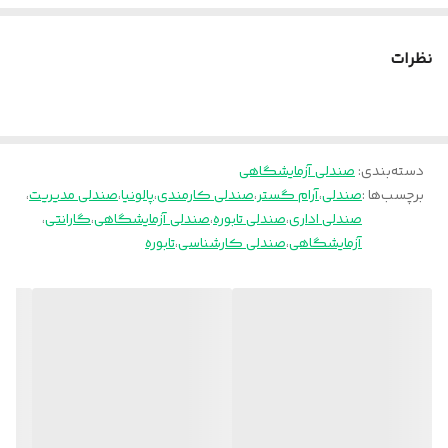
مکانیزم
دارد
نظرات
ضمانت
۳۶ ماه
چرخ
دارد
دسته‌بندی
:
صندلی آزمایشگاهی
جنس روکش
چرم پارس
برچسب‌ها :
صندلی
،
آرام گستر
،
صندلی کارمندی
،
پالونیا
،
صندلی مدیریت
،
صندلی اداری
،
صندلی تابوره
،
صندلی آزمایشگاهی
،
گارانتی
،
خدمات پس از
۵ سال
آزمایشگاهی
،
صندلی کارشناسی
،
تابوره
فروش
پایه
پنج پر کروم
جک
۲۷ سانتی