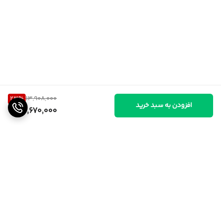
23
%
13,908,000
افزودن به سبد خرید
10,670,000
برگشت به بالا