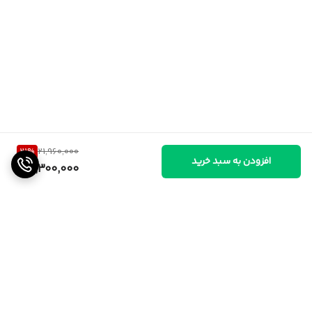
21
%
21,960,000
افزودن به سبد خرید
17,300,000
برگشت به بالا