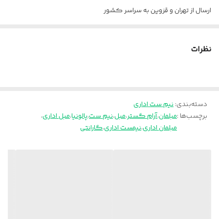
جنس
فریم و پایه چوبی
ارسال از تهران و قزوین به سراسر کشور
وزن مبل دو نفره
۱۸ کیلوگرم
نظرات
دسته‌بندی
:
نیم ست اداری
برچسب‌ها :
مبلمان
،
آرام گستر
،
مبل
،
نیم ست
،
پالونیا
،
مبل اداری
،
مبلمان اداری
،
نیمست اداری
،
گارانتی