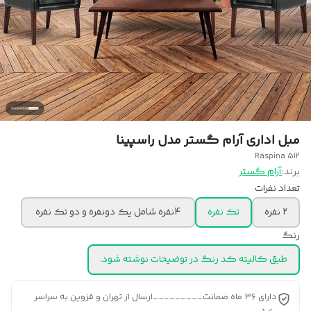
مبل اداری آرام گستر مدل راسپینا
Raspina 512
برند:
آرام گستر
تعداد نفرات
۲ نفره
تک نفره
4نفره شامل یک دونفره و دو تک نفره
رنگ
طبق کالیته کد رنگ در توضیحات نوشته شود.
دارای ۳۶ ماه ضمانت_________ارسال از تهران و قزوین به سراسر