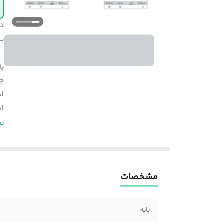
د
بر
پا
ج
اب
اب
خ
ن
ض
مشخصات
پایه