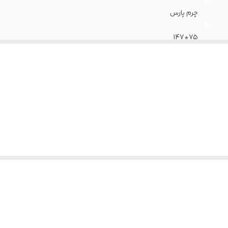
چرم پارس
75*147
75*86
5 سال
36 ماه