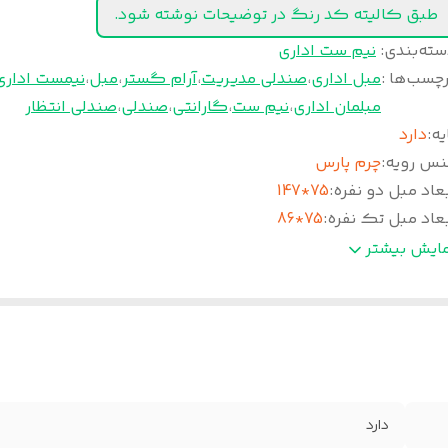
طبق کالیته کد رنگ در توضیحات نوشته شود.
سته‌بندی
:
نیم ست اداری
چسب‌ها :
مبل اداری
،
صندلی مدیریت
،
آرام گستر
،
مبل
،
نیمست اداری
مبلمان اداری
،
نیم ست
،
گارانتی
،
صندلی
،
صندلی انتظار
یه
:
دارد
نس رویه
:
چرم پارس
عاد مبل دو نفره
:
75*147
عاد مبل تک نفره
:
75*86
دمات پس از فروش
:
5 سال
مایش بیشتر
مانت
:
36 ماه
دارد