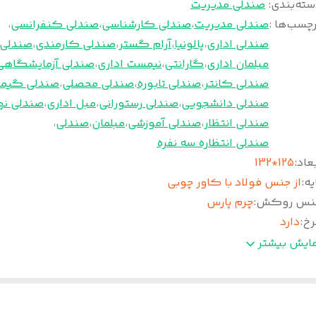
سته‌بندی
:
صندلی مدیریت
چسب‌ها :
صندلی مدیریت
،
صندلی کارشناسی
،
صندلی کنفرانسی
،
صندلی اداری
،
پالونیا
،
آرام گستر
،
صندلی کارمندی
،
صندلی 
مبلمان اداری
،
گارانتی
،
نیمست اداری
،
صندلی آزمایشگاهی
صندلی کانتر
،
صندلی تابوره
،
صندلی محصلی
،
صندلی گیم
صندلی دانشجویی
،
صندلی رستورانی
،
مبل اداری
،
صندلی نه
صندلی انتظار
،
صندلی آموزشی
،
مبلمان
،
صندلی
،
صندلی انتظاره سه نفره
عاد
:
125*132
یه
:
از جنس فولاد با کاور چوبی
نس روکش
:
چرم پارس
رخ
:
دارد
ک
:
دارد
مایش بیشتر
دمات پس از فروش
:
5 سال
سته
:
جنس دسته از نوع چوب 18 لایه پرس شده
مانت
:
36 ماه