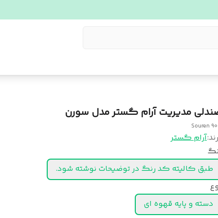
ندلی مدیریت آرام گستر مدل سورن
Souren 9
ند:
آرام گستر
نگ
طبق کالیته کد رنگ در توضیحات نوشته شود.
وع
دسته و پایه قهوه ای