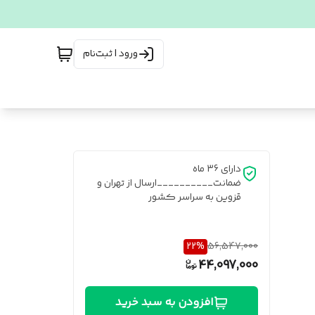
ورود | ثبت‌نام
دارای 36 ماه
ضمانت__________ارسال از تهران و
قزوین به سراسر کشور
22
%
56,547,000
44,097,000
افزودن به سبد خرید