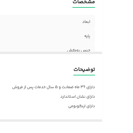
مشخصات
ف
م
و
ابعاد
پایه
جنس روکش
چرخ
توضیحات
جک
دارای 36 ماه ضمانت و 5 سال خدمات پس از فروش
خدمات پس از فروش
دارای نشان استاندارد
دارای ارگونومی
دسته
ارسال از تهران و قزوین به سراسر کشور
ضمانت
پالونیا برای خانه، برای محل کار