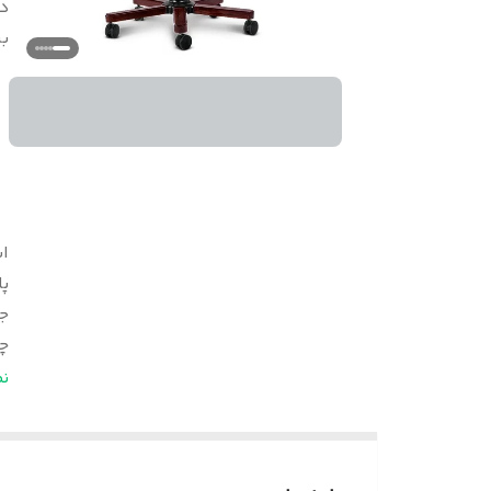
د
بر
اب
پا
ج
چ
ج
ن
خ
د
ض