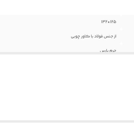
وم
:
سرد تزریقی
کانیزم
:
تیلت
زن
:
23.5 کیلوگرم
125*132
از جنس فولاد با کاور چوبی
چرم پارس
دارد
دارد
5 سال
جنس دسته از نوع چوب 18 لایه پرس شده
36 ماه