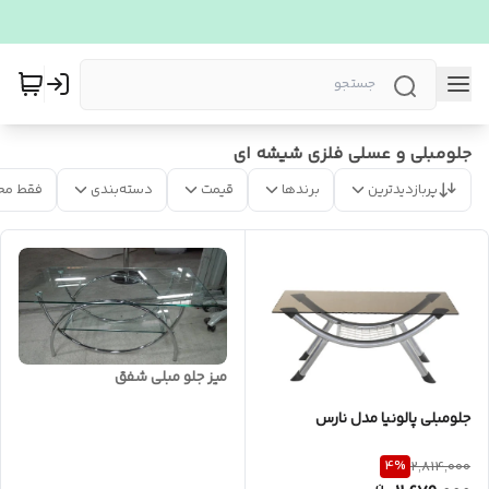
جلومبلی و عسلی فلزی شیشه ای
پربازدیدترین
برندها
قیمت
دسته‌بندی
فقط مح
میز جلو مبلی شفق
جلومبلی پالونیا مدل نارس
4
%
2,814,000